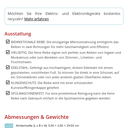
Möchten Sie Ihre Elektro- und Elektronikgeräte kostenlos
recyceln?
Mehr erfahren
Ausstattung
BIDIREKTIONALE REIBE: Die einzigartige Mikroverzahnung ermöglicht das
Reiben in zwei Richtungen für mehr Geschwindigkeit und Effizienz.
VIELSEITIG: Die feine Reibe eignet sich perfekt zum Reiben von Ingwer und
Muskatnuss oder zum Abreiben von Zitronen-, Limetten- und
Fruchtschalen.
EDELSTAHL: Gefertigt aus hochwertigem, dickem Edelstahl mit einem
gepolsterten, rutschfesten Fuß. So können Sie direkt in eine Schüssel, auf
ein Schneidebrett oder von jeder anderen glatten Oberfläche reiben.
KLINGENSCHUTZ: Die Reibe wird mit einer schützenden
Kunststoffklingenkappe geliefert.
SPÜLMASCHINENFEST: Für eine problemlose Reinigung kann die feine
Reibe nach Gebrauch einfach in die Spülmaschine gegeben werden.
Abmessungen & Gewichte
Artikelmaße (L x B x H): 5,00 × 2,00 × 29,50 cm