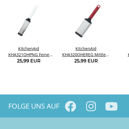
KitchenAid
KitchenAid
KHA321OHPNG Feine
KHA320OHEREG Mittlere
Reibe Porzellanweiß
Reibe rot
Kar
25,99 EUR
25,99 EUR
FOLGE UNS AUF