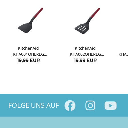
KitchenAid
KitchenAid
KHA001OHEREG
KHA002OHEREG
KHA3
Robuster
Pfannenwender mit
19,99 EUR
19,99 EUR
Pfannenwender rot
Schlitzen rot
FOLGE UNS AUF