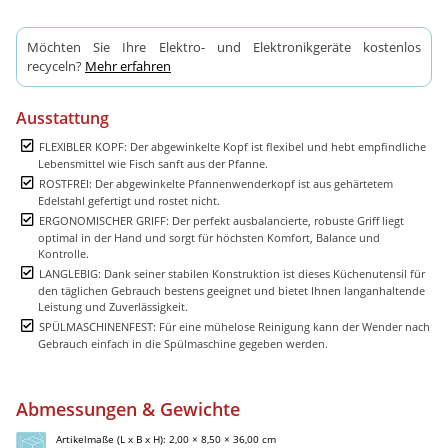
Möchten Sie Ihre Elektro- und Elektronikgeräte kostenlos
recyceln?
Mehr erfahren
Ausstattung
FLEXIBLER KOPF: Der abgewinkelte Kopf ist flexibel und hebt empfindliche
Lebensmittel wie Fisch sanft aus der Pfanne.
ROSTFREI: Der abgewinkelte Pfannenwenderkopf ist aus gehärtetem
Edelstahl gefertigt und rostet nicht.
ERGONOMISCHER GRIFF: Der perfekt ausbalancierte, robuste Griff liegt
optimal in der Hand und sorgt für höchsten Komfort, Balance und
Kontrolle.
LANGLEBIG: Dank seiner stabilen Konstruktion ist dieses Küchenutensil für
den täglichen Gebrauch bestens geeignet und bietet Ihnen langanhaltende
Leistung und Zuverlässigkeit.
SPÜLMASCHINENFEST: Für eine mühelose Reinigung kann der Wender nach
Gebrauch einfach in die Spülmaschine gegeben werden.
Abmessungen & Gewichte
Artikelmaße (L x B x H): 2,00 × 8,50 × 36,00 cm