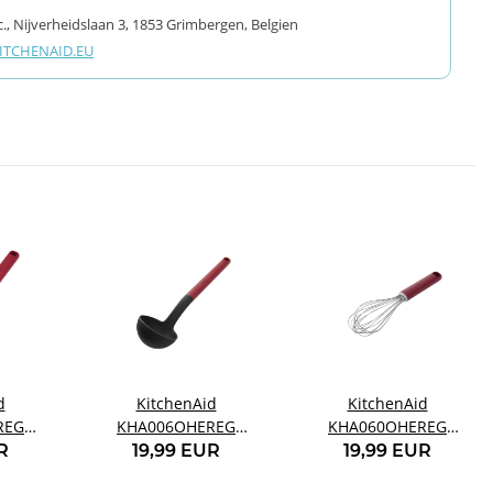
., Nijverheidslaan 3, 1853 Grimbergen, Belgien
TCHENAID.EU
d
KitchenAid
KitchenAid
REG
KHA006OHEREG
KHA060OHEREG
 rot
Schöpfkelle rot
Schneebesen rot
R
19,99 EUR
19,99 EUR