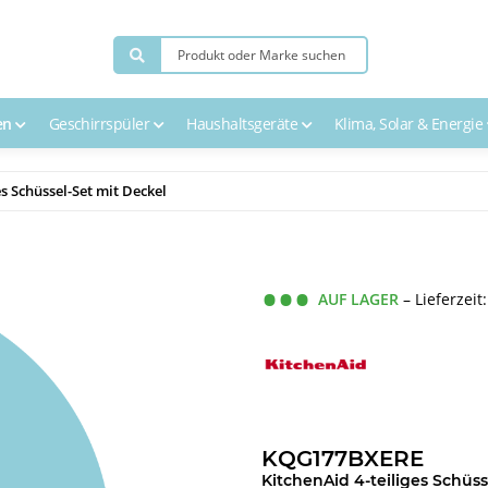
en
Geschirrspüler
Haushaltsgeräte
Klima, Solar & Energie
s Schüssel-Set mit Deckel
AUF LAGER
– Lieferzeit
KQG177BXERE
KitchenAid 4-teiliges Schüss