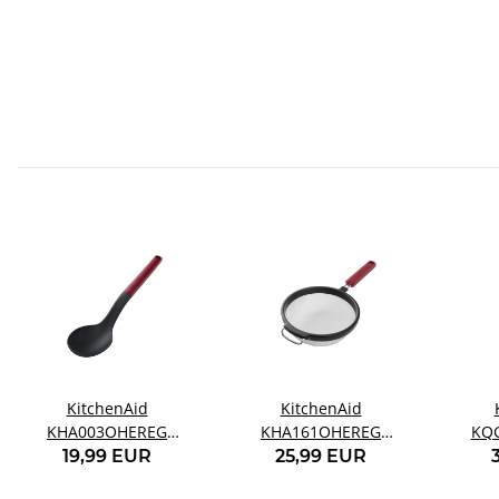
KitchenAid
KitchenAid
KHA003OHEREG
KHA161OHEREG
KQG
Kochlöffel rot
Feinsieb rot
teilige
19,99 EUR
25,99 EUR