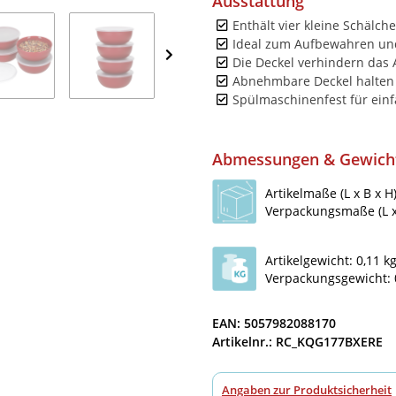
Ausstattung
Enthält vier kleine Schälche
Ideal zum Aufbewahren und
Die Deckel verhindern das 
Abnehmbare Deckel halten L
Spülmaschinenfest für einf
Abmessungen & Gewich
Artikelmaße (L x B x H)
Verpackungsmaße (L x B
Artikelgewicht: 0,11 k
Verpackungsgewicht: 
EAN: 5057982088170
Artikelnr.: RC_KQG177BXERE
Angaben zur Produktsicherheit