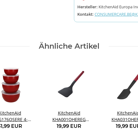
Hersteller:
KitchenAid Europa Inc
Kontakt:
CONSUMERCARE.BE@KI
Ähnliche Artikel
KitchenAid
KitchenAid
KitchenAi
176OSERE 4-
KHA001OHEREG
KHA031OHE
s Schüsselset mit
Robuster
Schaberspatel
31,99 EUR
19,99 EUR
19,99 EU
Deckeln
Pfannenwender rot