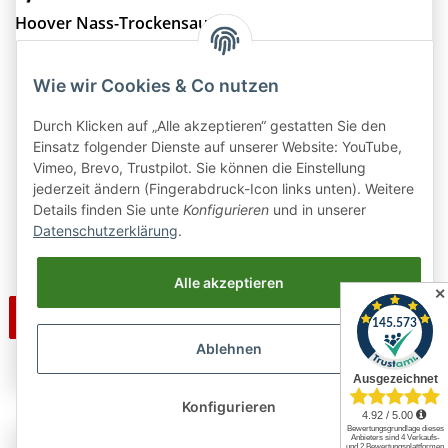
Hoover Nass-Trockensauger
HW300 011
Wie wir Cookies & Co nutzen
Durch Klicken auf „Alle akzeptieren“ gestatten Sie den
AUF LAGER
Einsatz folgender Dienste auf unserer Website: YouTube,
LIEFERZEIT: 2 - 5 WERKTAGE
Vimeo, Brevo, Trustpilot. Sie können die Einstellung
UVP 259,00 EUR
jederzeit ändern (Fingerabdruck-Icon links unten). Weitere
189,99 EUR
Details finden Sie unte
Konfigurieren
und in unserer
Auf die Merkliste
Datenschutzerklärung
.
Alle akzeptieren
✕
Zum Artikel
Ablehnen
Konfigurieren