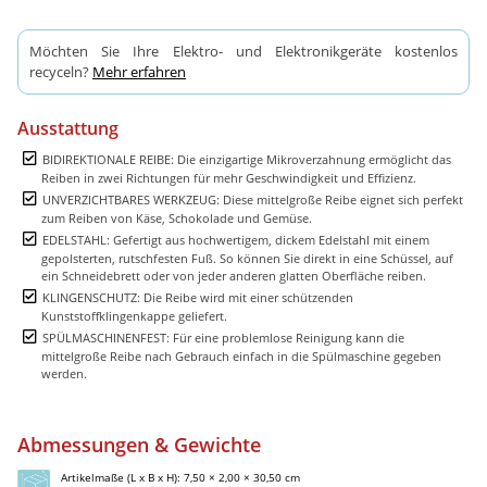
Möchten Sie Ihre Elektro- und Elektronikgeräte kostenlos
recyceln?
Mehr erfahren
Ausstattung
BIDIREKTIONALE REIBE: Die einzigartige Mikroverzahnung ermöglicht das
Reiben in zwei Richtungen für mehr Geschwindigkeit und Effizienz.
UNVERZICHTBARES WERKZEUG: Diese mittelgroße Reibe eignet sich perfekt
zum Reiben von Käse, Schokolade und Gemüse.
EDELSTAHL: Gefertigt aus hochwertigem, dickem Edelstahl mit einem
gepolsterten, rutschfesten Fuß. So können Sie direkt in eine Schüssel, auf
ein Schneidebrett oder von jeder anderen glatten Oberfläche reiben.
KLINGENSCHUTZ: Die Reibe wird mit einer schützenden
Kunststoffklingenkappe geliefert.
SPÜLMASCHINENFEST: Für eine problemlose Reinigung kann die
mittelgroße Reibe nach Gebrauch einfach in die Spülmaschine gegeben
werden.
Abmessungen & Gewichte
Artikelmaße (L x B x H): 7,50 × 2,00 × 30,50 cm