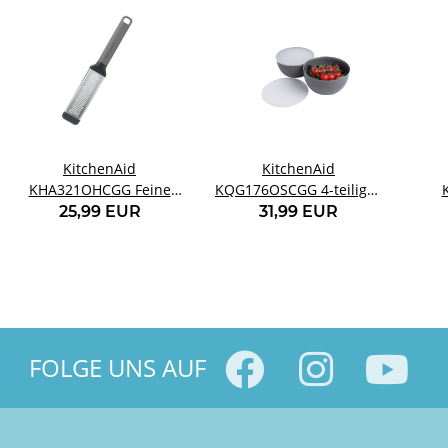
KitchenAid
KitchenAid
KHA321OHCGG Feine
KQG176OSCGG 4-teiliges
Reibe anthrazitgrau
Meal Prep Bowl Set mit
25,99 EUR
31,99 EUR
Deckel
FOLGE UNS AUF