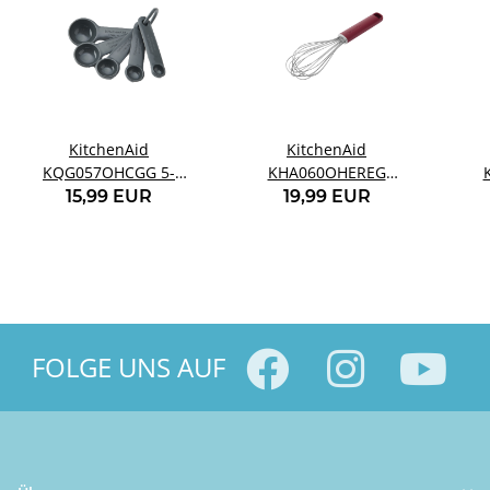
KitchenAid
KitchenAid
KQG057OHCGG 5-
KHA060OHEREG
teiliges Messlöffel-Set
Schneebesen rot
15,99 EUR
19,99 EUR
Anthrazitgrau
FOLGE UNS AUF