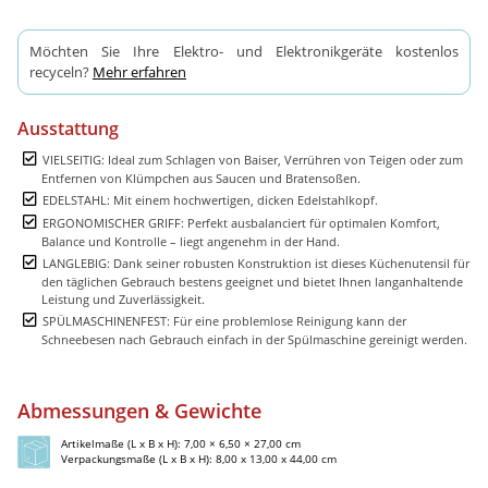
Möchten Sie Ihre Elektro- und Elektronikgeräte kostenlos
recyceln?
Mehr erfahren
Ausstattung
VIELSEITIG: Ideal zum Schlagen von Baiser, Verrühren von Teigen oder zum
Entfernen von Klümpchen aus Saucen und Bratensoßen.
EDELSTAHL: Mit einem hochwertigen, dicken Edelstahlkopf.
ERGONOMISCHER GRIFF: Perfekt ausbalanciert für optimalen Komfort,
Balance und Kontrolle – liegt angenehm in der Hand.
LANGLEBIG: Dank seiner robusten Konstruktion ist dieses Küchenutensil für
den täglichen Gebrauch bestens geeignet und bietet Ihnen langanhaltende
Leistung und Zuverlässigkeit.
SPÜLMASCHINENFEST: Für eine problemlose Reinigung kann der
Schneebesen nach Gebrauch einfach in der Spülmaschine gereinigt werden.
Abmessungen & Gewichte
Artikelmaße (L x B x H): 7,00 × 6,50 × 27,00 cm
Verpackungsmaße (L x B x H): 8,00 x 13,00 x 44,00 cm