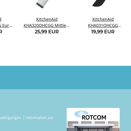
d
KitchenAid
KitchenAid
 Euro-
KHA320OHCGG Mittlere
KHA031OHCGG
au
Reibe anthrazitgrau
Schaberspatel grau
R
25,99 EUR
19,99 EUR
bedingungen
Information zur