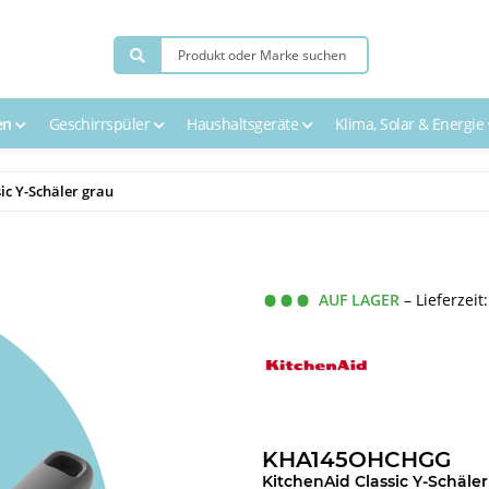
en
Geschirrspüler
Haushaltsgeräte
Klima, Solar & Energie
c Y-Schäler grau
AUF LAGER
– Lieferzeit
KHA145OHCHGG
KitchenAid Classic Y-Schäler