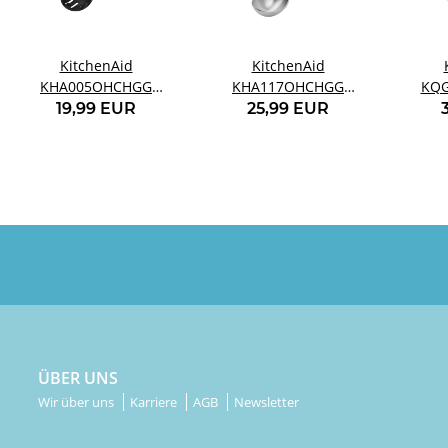
KitchenAid
KitchenAid
KHA005OHCHGG
KHA117OHCHGG
KQG
Pastaheber grau
Eisportionierer grau
teilig
19,99 EUR
25,99 EUR
Se
ÜBER UNS
Wir über uns
Karriere
AGB
Newsletter