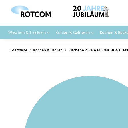
Waschen & Trocknen
Kühlen & Gefrieren
Kochen & Back
Startseite
Kochen & Backen
KitchenAid KHA145OHCHGG Classi