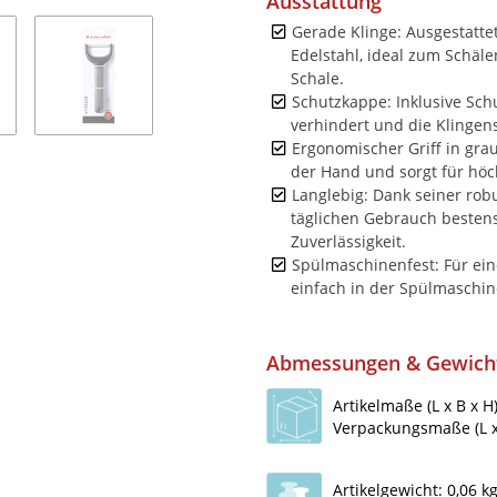
Ausstattung
Gerade Klinge: Ausgestattet
Edelstahl, ideal zum Schäl
Schale.
Schutzkappe: Inklusive Schu
verhindert und die Klingens
Ergonomischer Griff in grau:
der Hand und sorgt für höc
Langlebig: Dank seiner rob
täglichen Gebrauch bestens
Zuverlässigkeit.
Spülmaschinenfest: Für ei
einfach in der Spülmaschin
Abmessungen & Gewich
Artikelmaße (L x B x H)
Verpackungsmaße (L x 
Artikelgewicht: 0,06 k