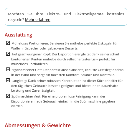
Möchten Sie Ihre Elektro- und Elektronikgeräte kostenlos
recyceln?
Mehr erfahren
Ausstattung
Müheloses Portionieren: Servieren Sie mühelos perfekte Eiskugeln für
Waffeln, Eisbecher oder gebackene Desserts.
Tief geschwungener Kopf: Der Eisportionierer gleitet dank seiner scharf
konturierten Kanten mühelos durch selbst härtestes Eis – perfekt für
müheloses Portionieren.
Ergonomischer Griff: Der perfekt ausbalancierte, robuste Griff liegt optimal
in der Hand und sorgt für höchsten Komfort, Balance und Kontrolle.
Langlebig: Dank seiner robusten Konstruktion ist dieser Küchenhelfer für
den täglichen Gebrauch bestens geeignet und bietet Ihnen dauerhafte
Leistung und Zuverlässigkeit.
Spülmaschinenfest: Für eine problemlose Reinigung kann der
Eisportionierer nach Gebrauch einfach in die Spülmaschine gegeben
werden.
Abmessungen & Gewichte