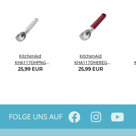
KitchenAid
KitchenAid
KHA117OHPNG
KHA117OHEREG
Eisportionierer,
Eisportionierer rot
25,99 EUR
25,99 EUR
Porzellanweiß
FOLGE UNS AUF