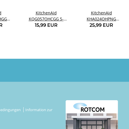
d
KitchenAid
KitchenAid
HGG
KQG057OHCGG 5-
KHA024OHPNG
pfer
teiliges Messlöffel-Set
Pfannenwender
R
15,99 EUR
25,99 EUR
rau
Anthrazitgrau
Porzellanweiß
bedingungen
Information zur