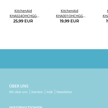
KitchenAid
KitchenAid
KHA024OHCHGG
KHA001OHCHGG
KH
Pfannenwender
Robuster
25,99 EUR
19,99 EUR
Anthrazitgrau
Pfannenwender
Pfan
Anthrazitgrau
ÜBER UNS
Wir über uns
Karriere
AGB
Newsletter
INFORMATIONEN