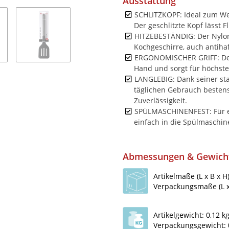
Ausstattung
SCHLITZKOPF: Ideal zum We
Der geschlitzte Kopf lässt F
HITZEBESTÄNDIG: Der Nylon-
Kochgeschirre, auch antihaf
ERGONOMISCHER GRIFF: Der p
Hand und sorgt für höchste
LANGLEBIG: Dank seiner sta
täglichen Gebrauch bestens
Zuverlässigkeit.
SPÜLMASCHINENFEST: Für e
einfach in die Spülmaschi
Abmessungen & Gewich
Artikelmaße (L x B x H)
Verpackungsmaße (L x 
Artikelgewicht: 0,12 k
Verpackungsgewicht: 