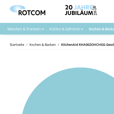
Waschen & Trocknen
Kühlen & Gefrieren
Kochen & Back
Startseite
Kochen & Backen
KitchenAid KHA002OHCHGG Geschl