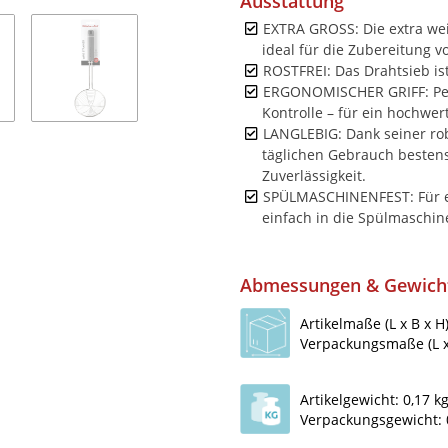
Ausstattung
EXTRA GROSS: Die extra wei
ideal für die Zubereitung 
ROSTFREI: Das Drahtsieb ist
ERGONOMISCHER GRIFF: Perf
Kontrolle – für ein hochwer
LANGLEBIG: Dank seiner rob
täglichen Gebrauch bestens
Zuverlässigkeit.
SPÜLMASCHINENFEST: Für e
einfach in die Spülmaschi
Abmessungen & Gewich
Artikelmaße (L x B x H
Verpackungsmaße (L x 
Artikelgewicht: 0,17 k
Verpackungsgewicht: 