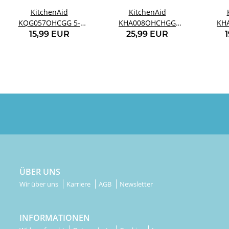
KitchenAid
KitchenAid
KQG057OHCGG 5-
KHA008OHCHGG
KH
teiliges Messlöffel-Set
Kartoffelstampfer
Classi
15,99 EUR
25,99 EUR
Anthrazitgrau
Anthrazitgrau
ÜBER UNS
Wir über uns
Karriere
AGB
Newsletter
INFORMATIONEN