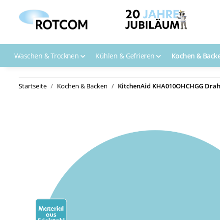
Waschen & Trocknen
Kühlen & Gefrieren
Kochen & Back
Startseite
Kochen & Backen
KitchenAid KHA010OHCHGG Draht