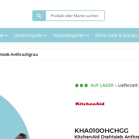
en
Geschirrspüler
Haushaltsgeräte
Klima, Solar & Energie
sieb Anthrazitgrau
AUF LAGER
– Lieferzeit
KHA010OHCHGG
KitchenAid Drahtsieb Anthr