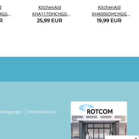
d
KitchenAid
KitchenAid
HGG
KHA117OHCHGG
KHA006OHCHGG
der
Eisportionierer grau
Schöpfkelle grau
R
25,99 EUR
19,99 EUR
rau
bedingungen
Information zur
✕