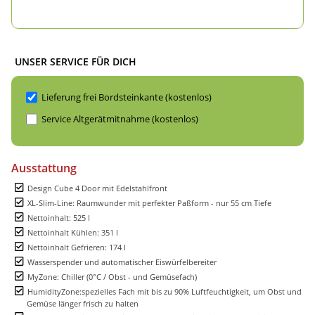
UNSER SERVICE FÜR DICH
Lieferung frei Bordsteinkante (kostenlos)
Service Altgerätmitnahme (kostenlos)
Ausstattung
Design Cube 4 Door mit Edelstahlfront
XL-Slim-Line: Raumwunder mit perfekter Paßform - nur 55 cm Tiefe
Nettoinhalt: 525 l
Nettoinhalt Kühlen: 351 l
Nettoinhalt Gefrieren: 174 l
Wasserspender und automatischer Eiswürfelbereiter
MyZone: Chiller (0°C / Obst - und Gemüsefach)
HumidityZone:spezielles Fach mit bis zu 90% Luftfeuchtigkeit, um Obst und
Gemüse länger frisch zu halten