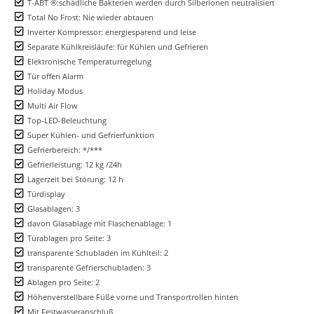
T-ABT ®:schädliche Bakterien werden durch Silberionen neutralisiert
Total No Frost: Nie wieder abtauen
Inverter Kompressor: energiesparend und leise
Separate Kühlkreisläufe: für Kühlen und Gefrieren
Elektronische Temperaturregelung
Tür offen Alarm
Holiday Modus
Multi Air Flow
Top-LED-Beleuchtung
Super Kühlen- und Gefrierfunktion
Gefrierbereich: */***
Gefrierleistung: 12 kg /24h
Lagerzeit bei Störung: 12 h
Türdisplay
Glasablagen: 3
davon Glasablage mit Flaschenablage: 1
Türablagen pro Seite: 3
transparente Schubladen im Kühlteil: 2
transparente Gefrierschubladen: 3
Ablagen pro Seite: 2
Höhenverstellbare Füße vorne und Transportrollen hinten
Mit Festwasseranschluß