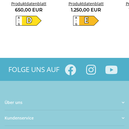
Produktdatenblatt
HTW5618DNMG
Produktdatenblatt
HFW7918ENMP
P
650,00 EUR
1.250,00 EUR
A
A
D
E
↑
↑
G
G
FOLGE UNS AUF
Über uns
Kundenservice