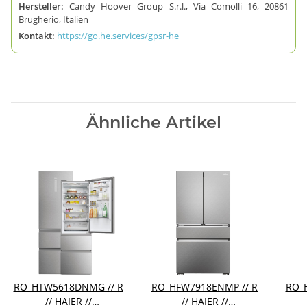
Hersteller:
Candy Hoover Group S.r.l., Via Comolli 16, 20861
Brugherio, Italien
Kontakt:
https://go.he.services/gpsr-he
Ähnliche Artikel
RO_HTW5618DNMG // R
RO_HFW7918ENMP // R
RO_
// HAIER //
// HAIER //