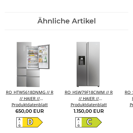
Ähnliche Artikel
RO_HTW5618DNMG // R
RO_HSW79F18CIMM // R
RO_
// HAIER //
// HAIER //
Produktdatenblatt
HTW5618DNMG
Produktdatenblatt
HSW79F18CIMM
P
650,00 EUR
1.150,00 EUR
A
A
D
C
↑
↑
G
G