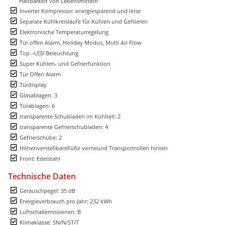
Haltbarkeit von Lebensmitteln
Inverter Kompressor: energiesparend und leise
Separate Kühlkreisläufe für Kühlen und Gefrieren
Elektronische Temperaturregelung
Tür offen Alarm, Holiday Modus, Multi Air Flow
Top –LED Beleuchtung
Super Kühlen- und Gefrierfunktion
Tür Offen Alarm
Türdisplay
Glasablagen: 3
Türablagen: 6
transparente Schubladen im Kühlteil: 2
transparente Gefrierschubladen: 4
Gefrierschübe: 2
HöhenverstellbareFüße vorneund Transportrollen hinten
Front: Edelstahl
Technische Daten
Geräuschpegel: 35 dB
Energieverbrauch pro Jahr: 232 kWh
Luftschallemissionen: B
Klimaklasse: SN/N/ST/T