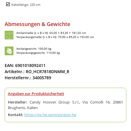
Kabellänge: 220 cm
Abmessungen & Gewichte
Artikelmaße (L x B x H): 65,00 × 83,30 × 181,50 cm
Verpackungsmaße (L x B x H): 70,90 x 89,20 x 192,00 cm
Artikelgewicht: 100,00 kg
Verpackungsgewicht: 110,00 kg
EAN: 6901018092411
Artikelnr.: RO_HCR7818DNMM_R
Herstellernr.: 34005789
Angaben zur Produktsicherheit
Hersteller:
Candy Hoover Group S.r.l., Via Comolli 16, 20861
Brugherio, Italien
Kontakt:
https://go.he.services/gpsr-he