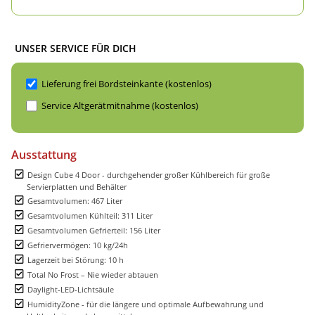
UNSER SERVICE FÜR DICH
Lieferung frei Bordsteinkante (kostenlos)
Service Altgerätmitnahme (kostenlos)
Ausstattung
Design Cube 4 Door - durchgehender großer Kühlbereich für große
Servierplatten und Behälter
Gesamtvolumen: 467 Liter
Gesamtvolumen Kühlteil: 311 Liter
Gesamtvolumen Gefrierteil: 156 Liter
Gefriervermögen: 10 kg/24h
Lagerzeit bei Störung: 10 h
Total No Frost – Nie wieder abtauen
Daylight-LED-Lichtsäule
HumidityZone - für die längere und optimale Aufbewahrung und