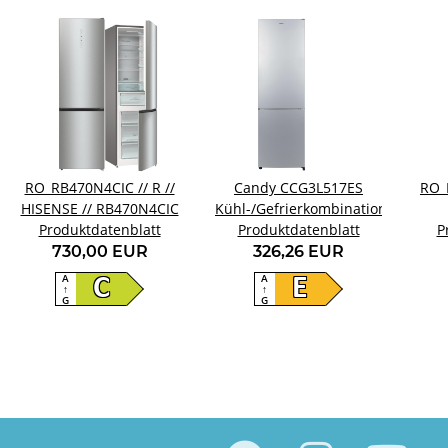
RO_RB470N4CIC // R //
Candy CCG3L517ES
RO_
HISENSE // RB470N4CIC
Kühl-/Gefrierkombination
Produktdatenblatt
Produktdatenblatt
P
730,00 EUR
326,26 EUR
A
A
C
E
↑
↑
G
G