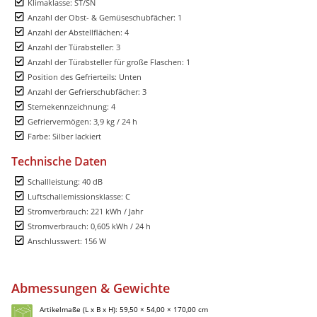
Klimaklasse: ST/SN
Anzahl der Obst- & Gemüseschubfächer: 1
Anzahl der Abstellflächen: 4
Anzahl der Türabsteller: 3
Anzahl der Türabsteller für große Flaschen: 1
Position des Gefrierteils: Unten
Anzahl der Gefrierschubfächer: 3
Sternekennzeichnung: 4
Gefriervermögen: 3,9 kg / 24 h
Farbe: Silber lackiert
Technische Daten
Schallleistung: 40 dB
Luftschallemissionsklasse: C
Stromverbrauch: 221 kWh / Jahr
Stromverbrauch: 0,605 kWh / 24 h
Anschlusswert: 156 W
Abmessungen & Gewichte
Artikelmaße (L x B x H): 59,50 × 54,00 × 170,00 cm