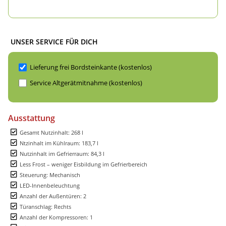
UNSER SERVICE FÜR DICH
Lieferung frei Bordsteinkante (kostenlos)
Service Altgerätmitnahme (kostenlos)
Ausstattung
Gesamt Nutzinhalt: 268 l
Ntzinhalt im Kühlraum: 183,7 l
Nutzinhalt im Gefrierraum: 84,3 l
Less Frost – weniger Eisbildung im Gefrierbereich
Steuerung: Mechanisch
LED-Innenbeleuchtung
Anzahl der Außentüren: 2
Türanschlag: Rechts
Anzahl der Kompressoren: 1