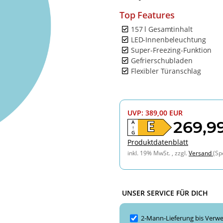
Top Features
157 l Gesamtinhalt
LED-Innenbeleuchtung
Super-Freezing-Funktion
Gefrierschubladen
Flexibler Türanschlag
UVP
:
389,00 EUR
269,9
A
E
↑
G
Produktdatenblatt
inkl. 19% MwSt. , zzgl.
Versand
(Sp
UNSER SERVICE FÜR DICH
2-Mann-Lieferung bis Verwe