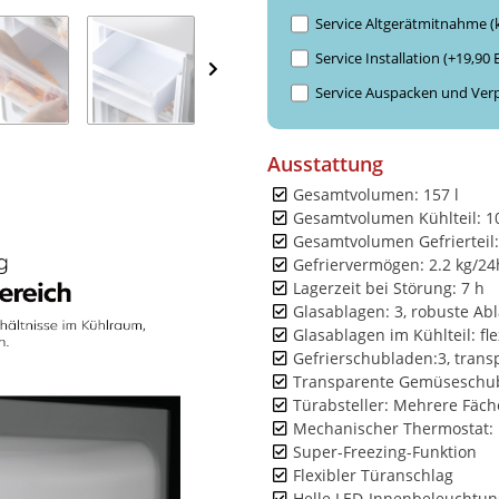
Service Altgerätmitnahme (
Service Installation (+19,90
Service Auspacken und Ver
Ausstattung
Gesamtvolumen: 157 l
Gesamtvolumen Kühlteil: 10
Gesamtvolumen Gefrierteil:
Gefriervermögen: 2.2 kg/24
Lagerzeit bei Störung: 7 h
Glasablagen: 3, robuste Ab
Glasablagen im Kühlteil: fle
Gefrierschubladen:3, trans
Transparente Gemüseschu
Türabsteller: Mehrere Fäch
Mechanischer Thermostat: 
Super-Freezing-Funktion
Flexibler Türanschlag
Helle LED-Innenbeleuchtun