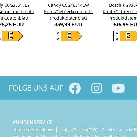
y CCG3L517ES
Candy CCG1L314EW
Bosch KGV36
Gefrierkombination
Kühl-/Gefrierkombination
Kühl-/Gefrierko
uktdatenblatt
Produktdatenblatt
Produktdaten
26,26 EUR
339,99 EUR
616,99 E
A
A
A
E
E
E
↑
↑
↑
G
G
G
FOLGE UNS AUF
KUNDENSERVICE
Kontaktinformationen
Häufige Fragen (FAQ)
Service
Versand
Entsorgung und Rückgabemöglichkeiten von Elektroaltgeräten