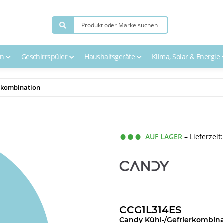
en
Geschirrspüler
Haushaltsgeräte
Klima, Solar & Energie
rkombination
AUF LAGER
– Lieferzeit
CCG1L314ES
Candy Kühl-/Gefrierkombina