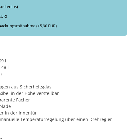
kostenlos)
 EUR)
packungsmitnahme (+5,90 EUR)
9 l
 48 l
h
lagen aus Sicherheitsglas
xibel in der Höhe verstellbar
parente Fächer
blade
er in der Innentür
manuelle Temperaturregelung über einen Drehregler
g