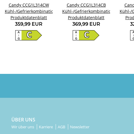
Candy CCG1L314CW
Candy CCG1L314CB
Cand
Kühl-/Gefrierkombination
Kühl-/Gefrierkombination
Kühl-/
Produktdatenblatt
Produktdatenblatt
Prod
359,99 EUR
369,99 EUR
3
A
A
C
C
↑
↑
G
G
ÜBER UNS
Wir über uns
Karriere
AGB
Newsletter