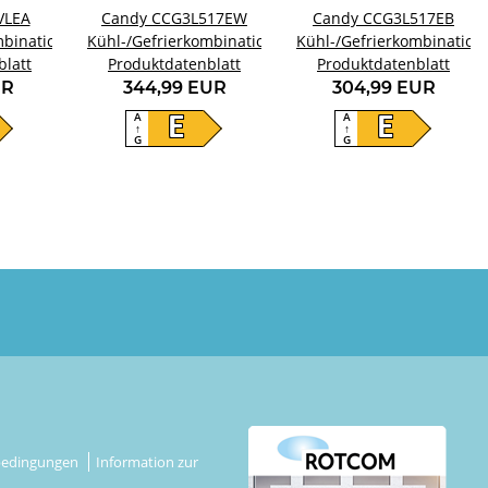
VLEA
Candy CCG3L517EW
Candy CCG3L517EB
mbination
Kühl-/Gefrierkombination
Kühl-/Gefrierkombination
blatt
Produktdatenblatt
Produktdatenblatt
UR
344,99 EUR
304,99 EUR
A
A
E
E
↑
↑
G
G
bedingungen
Information zur