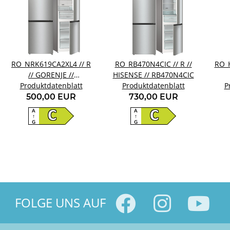
RO_NRK619CA2XL4 // R
RO_RB470N4CIC // R //
RO_
// GORENJE //
HISENSE // RB470N4CIC
Produktdatenblatt
NRK619CA2XL4
Produktdatenblatt
P
500,00 EUR
730,00 EUR
A
A
C
C
↑
↑
G
G
FOLGE UNS AUF