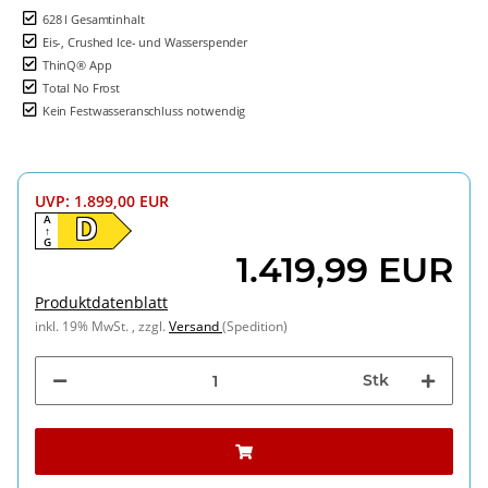
628 l Gesamtinhalt
Eis-, Crushed Ice- und Wasserspender
ThinQ® App
Total No Frost
Kein Festwasseranschluss notwendig
UVP
:
1.899,00 EUR
A
D
↑
G
1.419,99 EUR
Produktdatenblatt
inkl. 19% MwSt. , zzgl.
Versand
(Spedition)
Stk