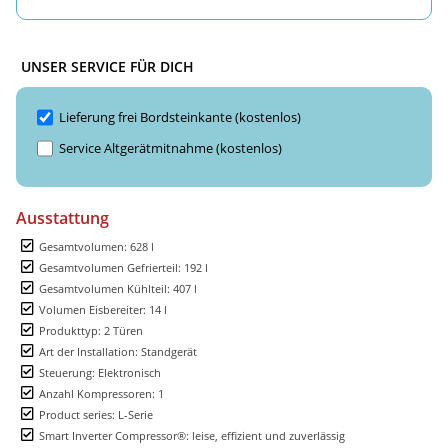
UNSER SERVICE FÜR DICH
Lieferung frei Bordsteinkante (kostenlos)
Service Altgerätmitnahme (kostenlos)
Ausstattung
Gesamtvolumen: 628 l
Gesamtvolumen Gefrierteil: 192 l
Gesamtvolumen Kühlteil: 407 l
Volumen Eisbereiter: 14 l
Produkttyp: 2 Türen
Art der Installation: Standgerät
Steuerung: Elektronisch
Anzahl Kompressoren: 1
Product series: L-Serie
Smart Inverter Compressor®: leise, effizient und zuverlässig