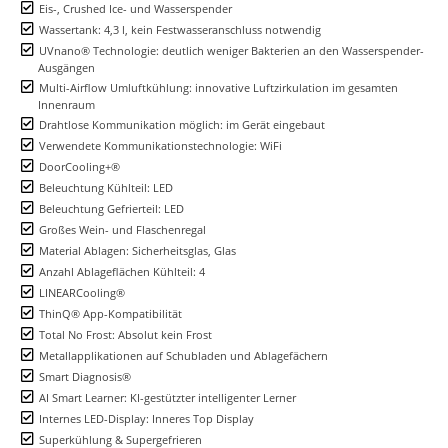
Eis-, Crushed Ice- und Wasserspender
Wassertank: 4,3 l, kein Festwasseranschluss notwendig
UVnano® Technologie: deutlich weniger Bakterien an den Wasserspender-
Ausgängen
Multi-Airflow Umluftkühlung: innovative Luftzirkulation im gesamten
Innenraum
Drahtlose Kommunikation möglich: im Gerät eingebaut
Verwendete Kommunikationstechnologie: WiFi
DoorCooling+®
Beleuchtung Kühlteil: LED
Beleuchtung Gefrierteil: LED
Großes Wein- und Flaschenregal
Material Ablagen: Sicherheitsglas, Glas
Anzahl Ablageflächen Kühlteil: 4
LINEARCooling®
ThinQ® App-Kompatibilität
Total No Frost: Absolut kein Frost
Metallapplikationen auf Schubladen und Ablagefächern
Smart Diagnosis®
AI Smart Learner: KI-gestützter intelligenter Lerner
Internes LED-Display: Inneres Top Display
Superkühlung & Supergefrieren