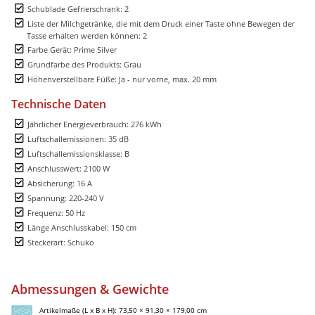
Schublade Gefrierschrank: 2
Liste der Milchgetränke, die mit dem Druck einer Taste ohne Bewegen der
Tasse erhalten werden können: 2
Farbe Gerät: Prime Silver
Grundfarbe des Produkts: Grau
Höhenverstellbare Füße: Ja - nur vorne, max. 20 mm
Technische Daten
Jährlicher Energieverbrauch: 276 kWh
Luftschallemissionen: 35 dB
Luftschallemissionsklasse: B
Anschlusswert: 2100 W
Absicherung: 16 A
Spannung: 220-240 V
Frequenz: 50 Hz
Länge Anschlusskabel: 150 cm
Steckerart: Schuko
Abmessungen & Gewichte
Artikelmaße (L x B x H): 73,50 × 91,30 × 179,00 cm