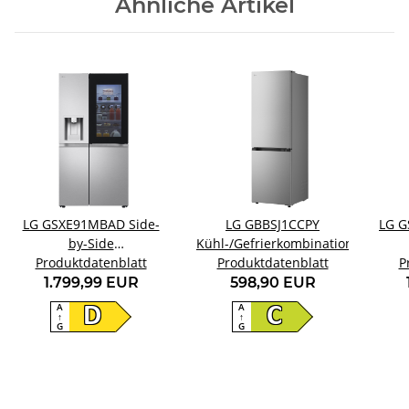
Ähnliche Artikel
LG GSXE91MBAD Side-
LG GBBSJ1CCPY
LG G
by-Side
Kühl-/Gefrierkombination
Kühl-/Gefrierkombination
Produktdatenblatt
Produktdatenblatt
Kühl
P
1.799,99 EUR
598,90 EUR
A
A
D
C
↑
↑
G
G