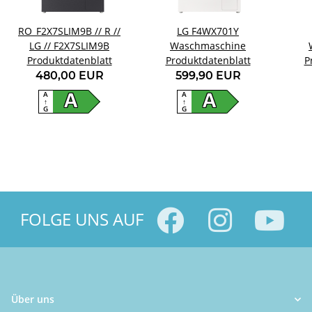
RO_F2X7SLIM9B // R //
LG F4WX701Y
LG // F2X7SLIM9B
Waschmaschine
Produktdatenblatt
Produktdatenblatt
P
480,00 EUR
599,90 EUR
A
A
A
A
↑
↑
G
G
FOLGE UNS AUF
Über uns