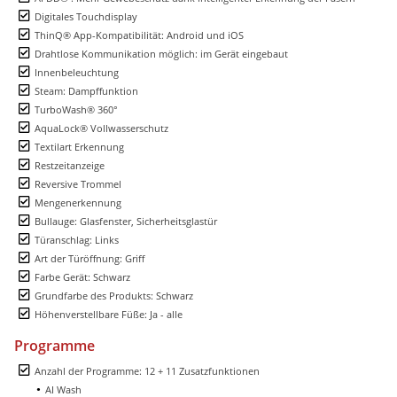
Digitales Touchdisplay
ThinQ® App-Kompatibilität: Android und iOS
Drahtlose Kommunikation möglich: im Gerät eingebaut
Innenbeleuchtung
Steam: Dampffunktion
TurboWash® 360°
AquaLock® Vollwasserschutz
Textilart Erkennung
Restzeitanzeige
Reversive Trommel
Mengenerkennung
Bullauge: Glasfenster, Sicherheitsglastür
Türanschlag: Links
Art der Türöffnung: Griff
Farbe Gerät: Schwarz
Grundfarbe des Produkts: Schwarz
Höhenverstellbare Füße: Ja - alle
Programme
Anzahl der Programme: 12 + 11 Zusatzfunktionen
AI Wash