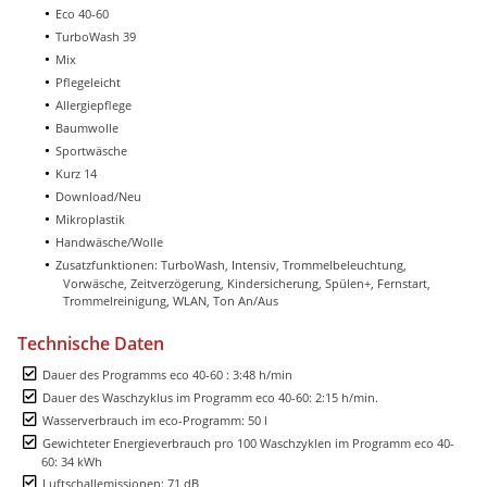
Eco 40-60
TurboWash 39
Mix
Pflegeleicht
Allergiepflege
Baumwolle
Sportwäsche
Kurz 14
Download/Neu
Mikroplastik
Handwäsche/Wolle
Zusatzfunktionen: TurboWash, Intensiv, Trommelbeleuchtung,
Vorwäsche, Zeitverzögerung, Kindersicherung, Spülen+, Fernstart,
Trommelreinigung, WLAN, Ton An/Aus
Technische Daten
Dauer des Programms eco 40-60 : 3:48 h/min
Dauer des Waschzyklus im Programm eco 40-60: 2:15 h/min.
Wasserverbrauch im eco-Programm: 50 l
Gewichteter Energieverbrauch pro 100 Waschzyklen im Programm eco 40-
60: 34 kWh
Luftschallemissionen: 71 dB