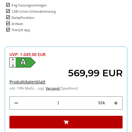
9 kg Fassungsvermögen
1200 U/min Schleuderleistung
Dampffunktion
AI Wash
ThinQ® App
UVP
:
1.049,00 EUR
A
A
↑
G
569,99 EUR
Produktdatenblatt
inkl. 19% MwSt. , zzgl.
Versand
(Spedition)
Stk