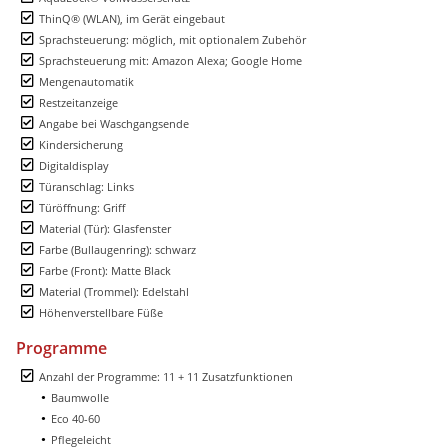
ThinQ® (WLAN), im Gerät eingebaut
Sprachsteuerung: möglich, mit optionalem Zubehör
Sprachsteuerung mit: Amazon Alexa; Google Home
Mengenautomatik
Restzeitanzeige
Angabe bei Waschgangsende
Kindersicherung
Digitaldisplay
Türanschlag: Links
Türöffnung: Griff
Material (Tür): Glasfenster
Farbe (Bullaugenring): schwarz
Farbe (Front): Matte Black
Material (Trommel): Edelstahl
Höhenverstellbare Füße
Programme
Anzahl der Programme: 11 + 11 Zusatzfunktionen
Baumwolle
Eco 40-60
Pflegeleicht