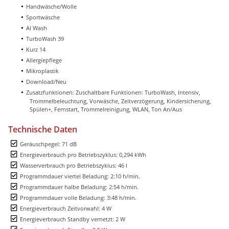
Handwäsche/Wolle
Sportwäsche
AI Wash
TurboWash 39
Kurz 14
Allergiepflege
Mikroplastik
Download/Neu
Zusatzfunktionen: Zuschaltbare Funktionen: TurboWash, Intensiv,
Trommelbeleuchtung, Vorwäsche, Zeitverzögerung, Kindersicherung,
Spülen+, Fernstart, Trommelreinigung, WLAN, Ton An/Aus
Technische Daten
Geräuschpegel: 71 dB
Energieverbrauch pro Betriebszyklus: 0,294 kWh
Wasserverbrauch pro Betriebszyklus: 46 l
Programmdauer viertel Beladung: 2:10 h/min.
Programmdauer halbe Beladung: 2:54 h/min.
Programmdauer volle Beladung: 3:48 h/min.
Energieverbrauch Zeitvorwahl: 4 W
Energieverbrauch Standby vernetzt: 2 W