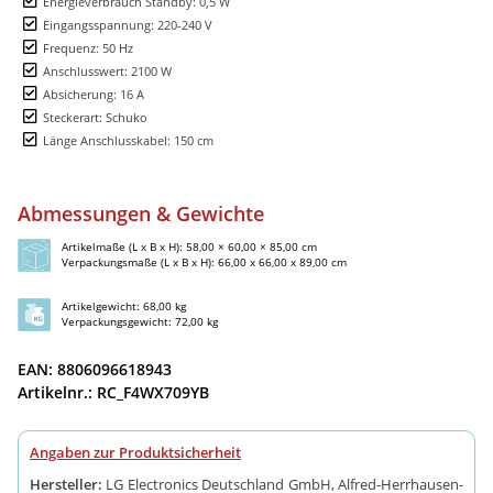
Energieverbrauch Standby: 0,5 W
Eingangsspannung: 220-240 V
Frequenz: 50 Hz
Anschlusswert: 2100 W
Absicherung: 16 A
Steckerart: Schuko
Länge Anschlusskabel: 150 cm
Abmessungen & Gewichte
Artikelmaße (L x B x H): 58,00 × 60,00 × 85,00 cm
Verpackungsmaße (L x B x H): 66,00 x 66,00 x 89,00 cm
Artikelgewicht: 68,00 kg
Verpackungsgewicht: 72,00 kg
EAN: 8806096618943
Artikelnr.: RC_F4WX709YB
Angaben zur Produktsicherheit
Hersteller:
LG Electronics Deutschland GmbH, Alfred-Herrhausen-