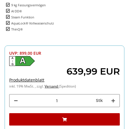
9 kg Fassungsvermögen
AI DD®
Steam Funktion
AquaLock® Vollwasserschutz
ThinQ®
UVP
:
899,00 EUR
A
A
↑
G
639,99 EUR
Produktdatenblatt
inkl. 19% MwSt. , zzgl.
Versand
(Spedition)
Stk