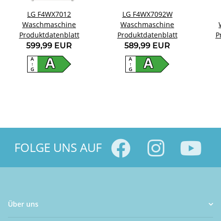
LG F4WX7012
LG F4WX7092W
Waschmaschine
Waschmaschine
Produktdatenblatt
Produktdatenblatt
P
599,99 EUR
589,99 EUR
A
A
A
A
↑
↑
G
G
FOLGE UNS AUF
Über uns