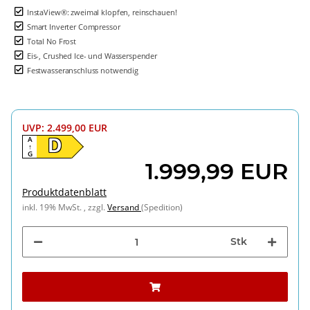
InstaView®: zweimal klopfen, reinschauen!
Smart Inverter Compressor
Total No Frost
Eis-, Crushed Ice- und Wasserspender
Festwasseranschluss notwendig
UVP
:
2.499,00 EUR
A
D
↑
G
1.999,99 EUR
Produktdatenblatt
inkl. 19% MwSt. , zzgl.
Versand
(Spedition)
Stk