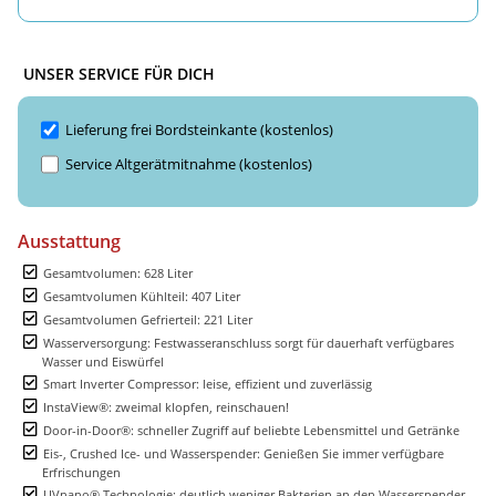
UNSER SERVICE FÜR DICH
Lieferung frei Bordsteinkante (kostenlos)
Service Altgerätmitnahme (kostenlos)
Ausstattung
Gesamtvolumen: 628 Liter
Gesamtvolumen Kühlteil: 407 Liter
Gesamtvolumen Gefrierteil: 221 Liter
Wasserversorgung: Festwasseranschluss sorgt für dauerhaft verfügbares
Wasser und Eiswürfel
Smart Inverter Compressor: leise, effizient und zuverlässig
InstaView®: zweimal klopfen, reinschauen!
Door-in-Door®: schneller Zugriff auf beliebte Lebensmittel und Getränke
Eis-, Crushed Ice- und Wasserspender: Genießen Sie immer verfügbare
Erfrischungen
UVnano® Technologie: deutlich weniger Bakterien an den Wasserspender-