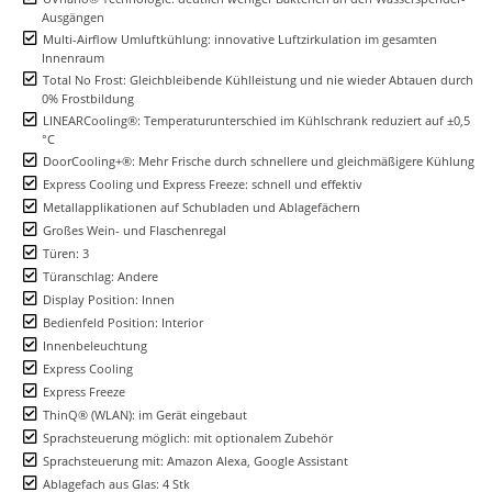
Ausgängen
Multi-Airflow Umluftkühlung: innovative Luftzirkulation im gesamten
Innenraum
Total No Frost: Gleichbleibende Kühlleistung und nie wieder Abtauen durch
0% Frostbildung
LINEARCooling®: Temperaturunterschied im Kühlschrank reduziert auf ±0,5
°C
DoorCooling+®: Mehr Frische durch schnellere und gleichmäßigere Kühlung
Express Cooling und Express Freeze: schnell und effektiv
Metallapplikationen auf Schubladen und Ablagefächern
Großes Wein- und Flaschenregal
Türen: 3
Türanschlag: Andere
Display Position: Innen
Bedienfeld Position: Interior
Innenbeleuchtung
Express Cooling
Express Freeze
ThinQ® (WLAN): im Gerät eingebaut
Sprachsteuerung möglich: mit optionalem Zubehör
Sprachsteuerung mit: Amazon Alexa, Google Assistant
Ablagefach aus Glas: 4 Stk