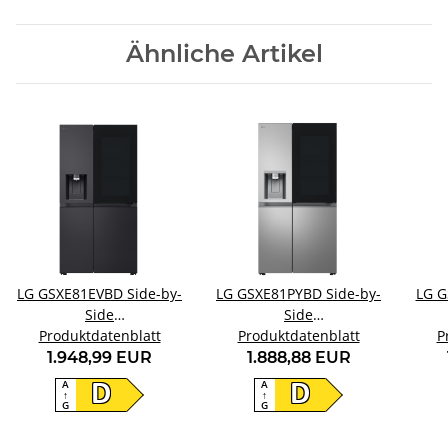
Ähnliche Artikel
LG GSXE81EVBD Side-by-
LG GSXE81PYBD Side-by-
LG G
Side
Side
Kühl-/Gefrierkombination
Produktdatenblatt
Kühl-/Gefrierkombination
Produktdatenblatt
Kühl
P
1.948,99 EUR
1.888,88 EUR
A
A
D
D
↑
↑
G
G