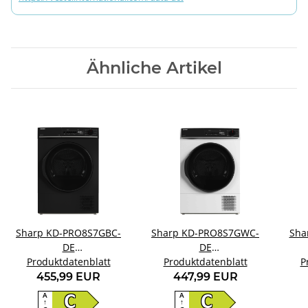
Ähnliche Artikel
Sharp KD-PRO8S7GBC-
Sharp KD-PRO8S7GWC-
Sha
DE
DE
Wärmepumpentrockner
Produktdatenblatt
Wärmepumpentrockner
Produktdatenblatt
Wär
P
455,99 EUR
447,99 EUR
A
A
C
C
↑
↑