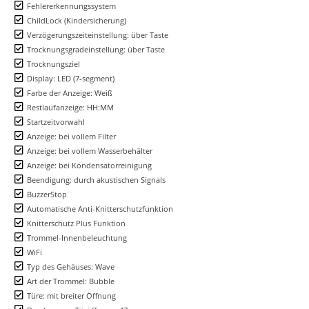
Fehlererkennungssystem
ChildLock (Kindersicherung)
Verzögerungszeiteinstellung: über Taste
Trocknungsgradeinstellung: über Taste
Trocknungsziel
Display: LED (7-segment)
Farbe der Anzeige: Weiß
Restlaufanzeige: HH:MM
Startzeitvorwahl
Anzeige: bei vollem Filter
Anzeige: bei vollem Wasserbehälter
Anzeige: bei Kondensatorreinigung
Beendigung: durch akustischen Signals
BuzzerStop
Automatische Anti-Knitterschutzfunktion
Knitterschutz Plus Funktion
Trommel-Innenbeleuchtung
WiFi
Typ des Gehäuses: Wave
Art der Trommel: Bubble
Türe: mit breiter Öffnung