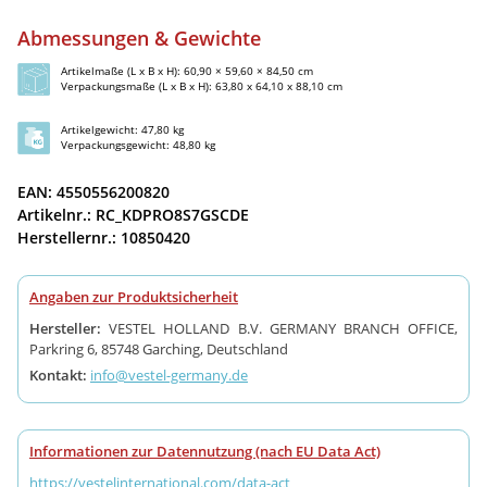
Abmessungen & Gewichte
Artikelmaße (L x B x H): 60,90 × 59,60 × 84,50 cm
Verpackungsmaße (L x B x H): 63,80 x 64,10 x 88,10 cm
Artikelgewicht: 47,80 kg
Verpackungsgewicht: 48,80 kg
EAN: 4550556200820
Artikelnr.: RC_KDPRO8S7GSCDE
Herstellernr.: 10850420
Angaben zur Produktsicherheit
Hersteller:
VESTEL HOLLAND B.V. GERMANY BRANCH OFFICE,
Parkring 6, 85748 Garching, Deutschland
Kontakt:
info@vestel-germany.de
Informationen zur Datennutzung (nach EU Data Act)
https://vestelinternational.com/data-act