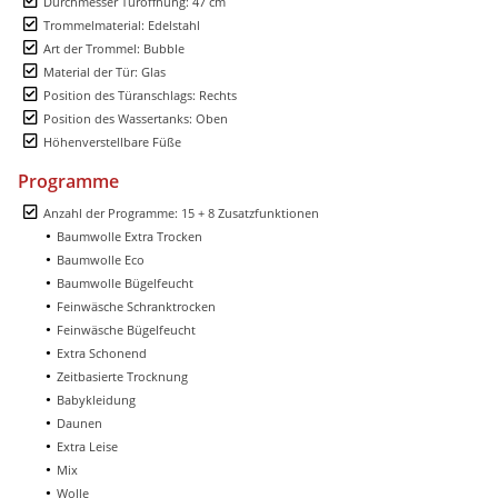
Durchmesser Türöffnung: 47 cm
Trommelmaterial: Edelstahl
Art der Trommel: Bubble
Material der Tür: Glas
Position des Türanschlags: Rechts
Position des Wassertanks: Oben
Höhenverstellbare Füße
Programme
Anzahl der Programme: 15 + 8 Zusatzfunktionen
Baumwolle Extra Trocken
Baumwolle Eco
Baumwolle Bügelfeucht
Feinwäsche Schranktrocken
Feinwäsche Bügelfeucht
Extra Schonend
Zeitbasierte Trocknung
Babykleidung
Daunen
Extra Leise
Mix
Wolle