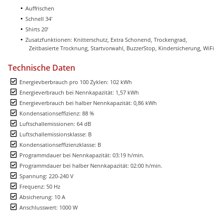
Auffrischen
Schnell 34'
Shirts 20’
Zusatzfunktionen: Knitterschutz, Extra Schonend, Trockengrad,
Zeitbasierte Trocknung, Startvorwahl, BuzzerStop, Kindersicherung, WiFi
Technische Daten
Energievberbrauch pro 100 Zyklen: 102 kWh
Energieverbrauch bei Nennkapazität: 1,57 kWh
Energieverbrauch bei halber Nennkapazität: 0,86 kWh
Kondensationseffizienz: 88 %
Luftschallemissionen: 64 dB
Luftschallemissionsklasse: B
Kondensationseffizienzklasse: B
Programmdauer bei Nennkapazität: 03:19 h/min.
Programmdauer bei halber Nennkapazität: 02:00 h/min.
Spannung: 220-240 V
Frequenz: 50 Hz
Absicherung: 10 A
Anschlusswert: 1000 W