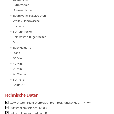
Extratrocken
Baumwolle Eco
Baumwolle Bügeltrocken
Wolle / Handwäsche
Feinwäsche
Schranktrocken
Feinwäsche Bügeltrocken
Mix
Babykleidung
Jeans
60 Min.
40 Min.
20 Min.
Auffrischen
Schnell 34’
Shirts 20’
Technische Daten
Gewichteter Energieverbrauch pro Trocknungszyklus: 1,44 kWh
Luftschallemissionen: 64 dB
Luftschallemissionsklasse: B