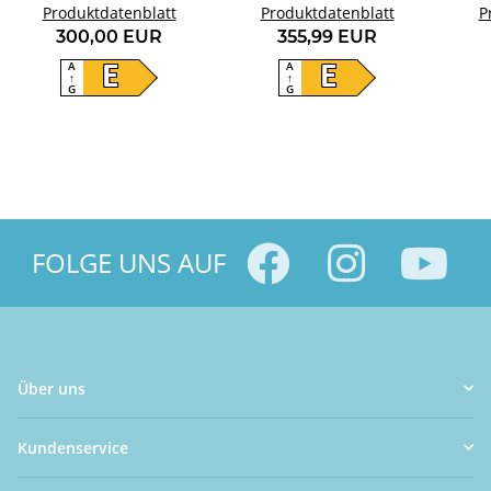
Produktdatenblatt
BR8GP0WE0-DE
Wärmepumpentrockner
Produktdatenblatt
Wär
P
300,00 EUR
355,99 EUR
A
A
E
E
↑
↑
G
G
FOLGE UNS AUF
Über uns
Kundenservice