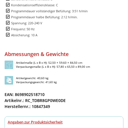
Kondensationseffizienzklasse: C
Programmdauer vollständiger Befüllung: 3:51 h/min
Programmdauer halbe Befüllung: 2:12 h/min.
Spannung: 220-240 V
Frequenz: 50 Hz
Absicherung: 10 A
Abmessungen & Gewichte
Artikelmaße (L x B x H): 52,50 × 59,60 × 84,50 cm
Verpackungsmaße (L x B x H): 57,80 x 65,50 x 89,00 cm
Artikelgewicht: 40,60 kg
Verpackungsgewicht: 41,60 kg
EAN: 8698902518710
Artikelnr.: RC_TDBR8GP0WE0DE
Herstellernr.: 10847349
Angaben zur Produktsicherheit