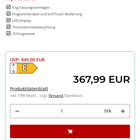
8 kg Fassungsvermögen
Programmknebel und SoftTouch-Bedienung
LED-Display
Trommelinnenbeleuchtung
15 Programme
UVP
:
849,00 EUR
A
E
↑
G
367,99 EUR
Produktdatenblatt
inkl. 19% MwSt. , zzgl.
Versand
(Spedition)
Stk