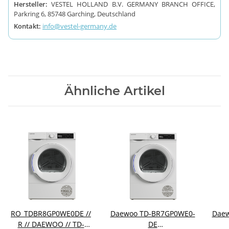
Hersteller:
VESTEL HOLLAND B.V. GERMANY BRANCH OFFICE,
Parkring 6, 85748 Garching, Deutschland
Kontakt:
info@vestel-germany.de
Ähnliche Artikel
RO_TDBR8GP0WE0DE //
Daewoo TD-BR7GP0WE0-
Daew
R // DAEWOO // TD-
DE