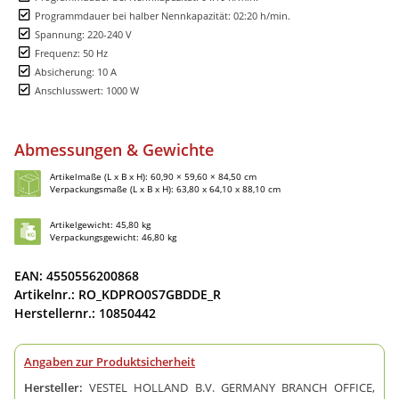
Programmdauer bei halber Nennkapazität: 02:20 h/min.
Spannung: 220-240 V
Frequenz: 50 Hz
Absicherung: 10 A
Anschlusswert: 1000 W
Abmessungen & Gewichte
Artikelmaße (L x B x H): 60,90 × 59,60 × 84,50 cm
Verpackungsmaße (L x B x H): 63,80 x 64,10 x 88,10 cm
Artikelgewicht: 45,80 kg
Verpackungsgewicht: 46,80 kg
EAN: 4550556200868
Artikelnr.: RO_KDPRO0S7GBDDE_R
Herstellernr.: 10850442
Angaben zur Produktsicherheit
Hersteller:
VESTEL HOLLAND B.V. GERMANY BRANCH OFFICE,