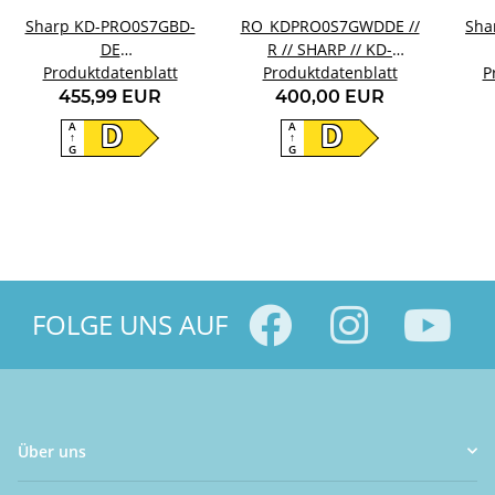
Sharp KD-PRO0S7GBD-
RO_KDPRO0S7GWDDE //
Sha
DE
R // SHARP // KD-
Wärmepumpentrockner
Produktdatenblatt
Produktdatenblatt
PRO0S7GWD-DE
Wär
P
455,99 EUR
400,00 EUR
A
A
D
D
↑
↑
G
G
FOLGE UNS AUF
Über uns