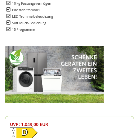
10 kg Fassungsvermögen
Edelstahltrommel
LED-Trommelbeleuchtung
SoftTouch-Bedienung
15 Programme
UVP
:
1.049,00 EUR
A
D
↑
G