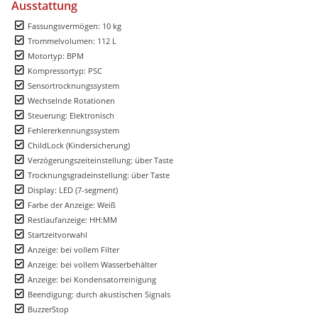
Ausstattung
Fassungsvermögen: 10 kg
Trommelvolumen: 112 L
Motortyp: BPM
Kompressortyp: PSC
Sensortrocknungssystem
Wechselnde Rotationen
Steuerung: Elektronisch
Fehlererkennungssystem
ChildLock (Kindersicherung)
Verzögerungszeiteinstellung: über Taste
Trocknungsgradeinstellung: über Taste
Display: LED (7-segment)
Farbe der Anzeige: Weiß
Restlaufanzeige: HH:MM
Startzeitvorwahl
Anzeige: bei vollem Filter
Anzeige: bei vollem Wasserbehälter
Anzeige: bei Kondensatorreinigung
Beendigung: durch akustischen Signals
BuzzerStop