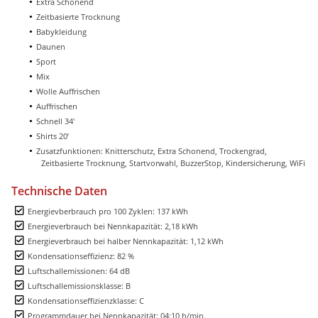
Extra Schonend
Zeitbasierte Trocknung
Babykleidung
Daunen
Sport
Mix
Wolle Auffrischen
Auffrischen
Schnell 34'
Shirts 20’
Zusatzfunktionen: Knitterschutz, Extra Schonend, Trockengrad,
Zeitbasierte Trocknung, Startvorwahl, BuzzerStop, Kindersicherung, WiFi
Technische Daten
Energievberbrauch pro 100 Zyklen: 137 kWh
Energieverbrauch bei Nennkapazität: 2,18 kWh
Energieverbrauch bei halber Nennkapazität: 1,12 kWh
Kondensationseffizienz: 82 %
Luftschallemissionen: 64 dB
Luftschallemissionsklasse: B
Kondensationseffizienzklasse: C
Programmdauer bei Nennkapazität: 04:10 h/min.