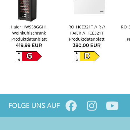
Haier HWS58GGH1
RO_HCE321T // R //
RO_S
Weinkühlschrank
HAIER // HCE321T
Produktdatenblatt
Produktdatenblatt
P
419,99 EUR
380,00 EUR
A
A
G
D
↑
↑
G
G
FOLGE UNS AUF