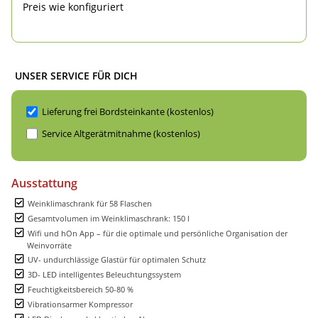
Preis wie konfiguriert
UNSER SERVICE FÜR DICH
Lieferung frei Bordsteinkante (kostenlos)
Service Altgerätmitnahme (kostenlos)
Ausstattung
Weinklimaschrank für 58 Flaschen
Gesamtvolumen im Weinklimaschrank: 150 l
Wifi und hOn App – für die optimale und persönliche Organisation der
Weinvorräte
UV- undurchlässige Glastür für optimalen Schutz
3D- LED intelligentes Beleuchtungssystem
Feuchtigkeitsbereich 50-80 %
Vibrationsarmer Kompressor