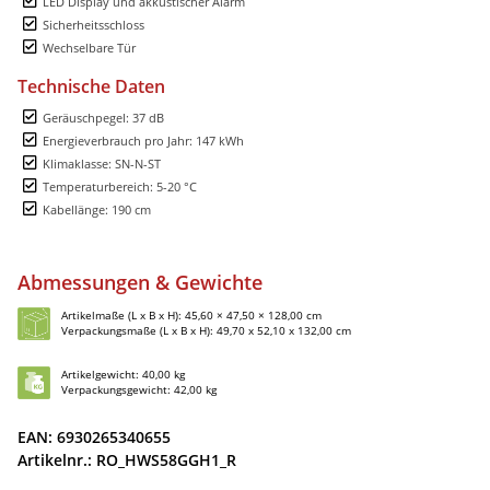
LED Display und akkustischer Alarm
Sicherheitsschloss
Wechselbare Tür
Technische Daten
Geräuschpegel: 37 dB
Energieverbrauch pro Jahr: 147 kWh
Klimaklasse: SN-N-ST
Temperaturbereich: 5-20 °C
Kabellänge: 190 cm
Abmessungen & Gewichte
Artikelmaße (L x B x H): 45,60 × 47,50 × 128,00 cm
Verpackungsmaße (L x B x H): 49,70 x 52,10 x 132,00 cm
Artikelgewicht: 40,00 kg
Verpackungsgewicht: 42,00 kg
EAN: 6930265340655
Artikelnr.: RO_HWS58GGH1_R