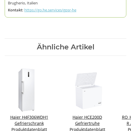
Brugherio, Italien
Kontakt:
https://go.he.services/gpsr-he
Ähnliche Artikel
Haier H4F306WDH1
Haier HCE200D
RO_
Gefrierschrank
Gefriertruhe
R 
Produktdatenblatt
Produktdatenblatt
P