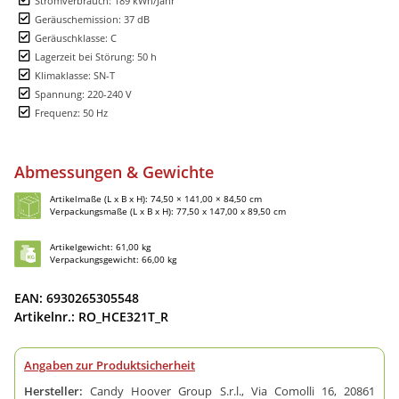
Stromverbrauch: 189 kWh/Jahr
Geräuschemission: 37 dB
Geräuschklasse: C
Lagerzeit bei Störung: 50 h
Klimaklasse: SN-T
Spannung: 220-240 V
Frequenz: 50 Hz
Abmessungen & Gewichte
Artikelmaße (L x B x H): 74,50 × 141,00 × 84,50 cm
Verpackungsmaße (L x B x H): 77,50 x 147,00 x 89,50 cm
Artikelgewicht: 61,00 kg
Verpackungsgewicht: 66,00 kg
EAN: 6930265305548
Artikelnr.: RO_HCE321T_R
Angaben zur Produktsicherheit
Hersteller:
Candy Hoover Group S.r.l., Via Comolli 16, 20861