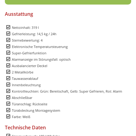
Ausstattung
Nettoinhalt: 319 l
Gefrierleistung: 14,5 kg / 24h
Sternebewertung: 4
Elektronische Temperatursteuerung
Super-Gefrierfunktion
Alarmanzeige im Störungsfall: optisch
Ausbalancierter Deckel
2 Metallkörbe
Tauwasserablauf
Innenbeleuchtung
Kontrollleuchten: Grün: Bereitschaft, Gelb: Super Gefrieren, Rot: Alarm
Abschließbar
Türanschlag: Rückseite
Türabdeckung Montagesystem
Farbe: Weiß
Technische Daten