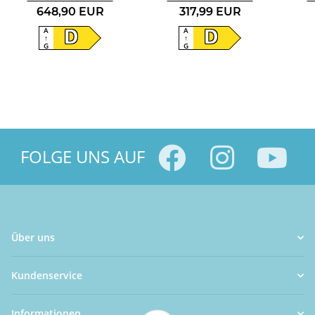
648,90 EUR
317,99 EUR
A
A
D
D
↑
↑
G
G
FOLGE UNS AUF
Über uns
Kundenservice
Informationen