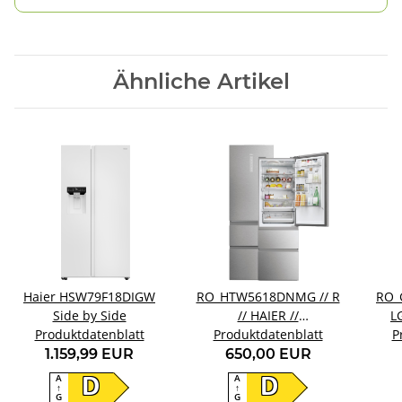
Ähnliche Artikel
Haier HSW79F18DIGW
RO_HTW5618DNMG // R
RO_
Side by Side
// HAIER //
L
Produktdatenblatt
Produktdatenblatt
HTW5618DNMG
P
1.159,99 EUR
650,00 EUR
A
A
D
D
↑
↑
G
G