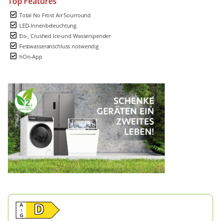
Top Features
Total No Frost Air Sourround
LED-Innenbeleuchtung
Eis-, Crushed Ice-und Wasserspender
Festwasseranschluss notwendig
hOn-App
A
D
↑
G