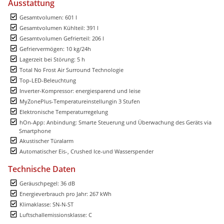
Ausstattung
Gesamtvolumen: 601 l
Gesamtvolumen Kühlteil: 391 l
Gesamtvolumen Gefrierteil: 206 l
Gefriervermögen: 10 kg/24h
Lagerzeit bei Störung: 5 h
Total No Frost Air Surround Technologie
Top-LED-Beleuchtung
Inverter-Kompressor: energiesparend und leise
MyZonePlus-Temperatureinstellungin 3 Stufen
Elektronische Temperaturregelung
hOn-App: Anbindung: Smarte Steuerung und Überwachung des Geräts via
Smartphone
Akustischer Türalarm
Automatischer Eis-, Crushed Ice-und Wasserspender
Technische Daten
Geräuschpegel: 36 dB
Energieverbrauch pro Jahr: 267 kWh
Klimaklasse: SN-N-ST
Luftschallemissionsklasse: C