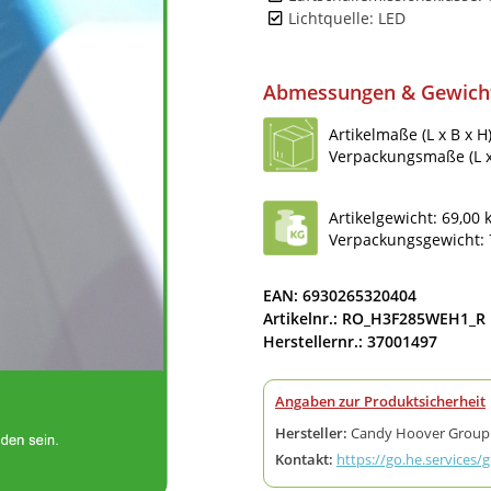
Lichtquelle: LED
Abmessungen & Gewich
Artikelmaße (L x B x H
Verpackungsmaße (L x 
Artikelgewicht: 69,00 
Verpackungsgewicht: 
EAN: 6930265320404
Artikelnr.: RO_H3F285WEH1_R
Herstellernr.: 37001497
Angaben zur Produktsicherheit
Hersteller:
Candy Hoover Group S.r
Kontakt:
https://go.he.services/