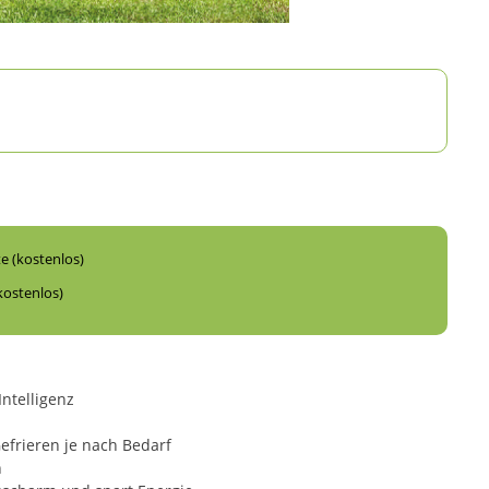
te (kostenlos)
kostenlos)
ntelligenz
efrieren je nach Bedarf
n