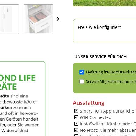
Preis wie konfiguriert
UNSER SERVICE FÜR DICH
Lieferung frei Bordsteinkan
Service Altgerätmitnahme (
Ausstattung
Smart hOn App Künstliche I
WIFI Connected
InstaSwitch : Kühlen oder G
No Frost: Nie mehr abtaue