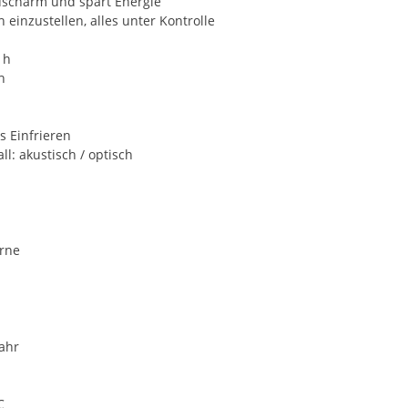
uscharm und spart Energie
h einzustellen, alles unter Kontrolle
 h
h
s Einfrieren
l: akustisch / optisch
orne
ahr
C