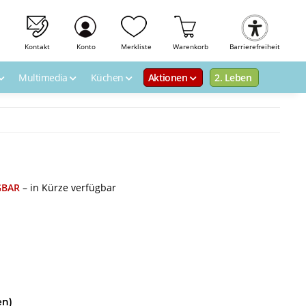
Kontakt
Konto
Merkliste
Warenkorb
Barrierefreiheit
Multimedia
Küchen
Aktionen
2. Leben
GBAR
– in Kürze verfügbar
en)