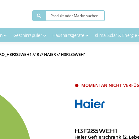
en
Geschirrspüler
Haushaltsgeräte
Klima, Solar & Energie
RO_H3F285WEH1 // R // HAIER // H3F285WEH1
MOMENTAN NICHT VERFÜ
H3F285WEH1
Haier Gefrierschrank (2. Leb