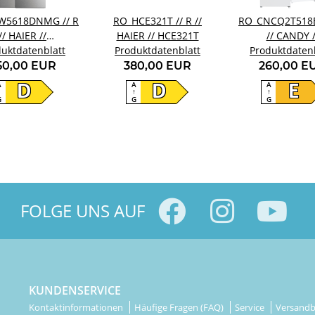
W5618DNMG // R
RO_HCE321T // R //
RO_CNCQ2T518E
// HAIER //
HAIER // HCE321T
// CANDY /
uktdatenblatt
W5618DNMG
Produktdatenblatt
Produktdaten
CNCQ2T51
50,00 EUR
380,00 EUR
260,00 E
A
A
A
D
D
E
↑
↑
↑
G
G
G
FOLGE UNS AUF
KUNDENSERVICE
Kontaktinformationen
Häufige Fragen (FAQ)
Service
Versand