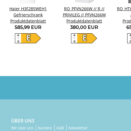
Haier H3F285WEH1
RO_PFVN266W // R //
RO_HT
Gefrierschrank
PRIVILEG // PFVN266W
Produktdatenblatt
Produktdatenblatt
Prod
HT
585,99 EUR
380,00 EUR
6
A
A
E
E
↑
↑
G
G
ÜBER UNS
Wir über uns
Karriere
AGB
Newsletter