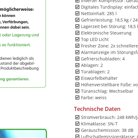
Inverter Kompressor: Gerä
Digitales Türdisplay: einfac
Nettoinhalt: 285 l
Gefrierleistung: 18,5 kg / 24
Lagerzeit bei Störung: 18,5 
Elektronische Steuerung
Top LED Licht
Fresher Zone: 2x schnellere
Alarmanzeige im Störungsfal
Gefrierschubladen: 4
Ablagen: 2
Türablagen: 2
Eiswürfelbehälter
Höhenverstellbare Füße: v
Türanschlag: Wechselbar
Farbe: weiss
Technische Daten
Stromverbrauch: 248 kWh/J
Klimaklasse: SN-T
Geräuschemission: 38 dB
Luftschallemissionsklasse: 