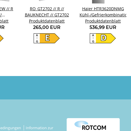
W // R
RO_GT2702 // R //
Haier HTR3620DNMG
/
BAUKNECHT // GT2702
Kühl-/Gefrierkombination
blatt
8EW
Produktdatenblatt
Produktdatenblatt
UR
265,00 EUR
536,99 EUR
A
A
E
D
↑
↑
G
G
bedingungen
Information zur