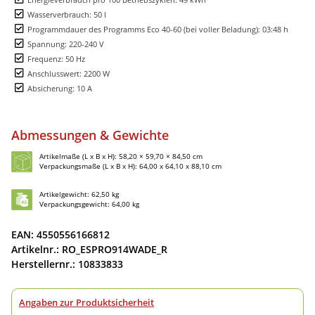
Wasserverbrauch: 50 l
Programmdauer des Programms Eco 40-60 (bei voller Beladung): 03:48 h
Spannung: 220-240 V
Frequenz: 50 Hz
Anschlusswert: 2200 W
Absicherung: 10 A
Abmessungen & Gewichte
Artikelmaße (L x B x H): 58,20 × 59,70 × 84,50 cm
Verpackungsmaße (L x B x H): 64,00 x 64,10 x 88,10 cm
Artikelgewicht: 62,50 kg
Verpackungsgewicht: 64,00 kg
EAN: 4550556166812
Artikelnr.: RO_ESPRO914WADE_R
Herstellernr.: 10833833
Angaben zur Produktsicherheit