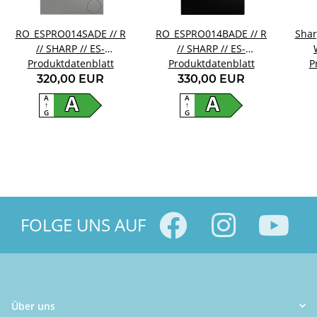
RO_ESPRO014SADE // R
RO_ESPRO014BADE // R
Sha
// SHARP // ES-
// SHARP // ES-
Produktdatenblatt
PRO014SA-DE
Produktdatenblatt
PRO014BA-DE
P
320,00 EUR
330,00 EUR
A
A
A
A
↑
↑
G
G
FOLGE UNS AUF
Über uns