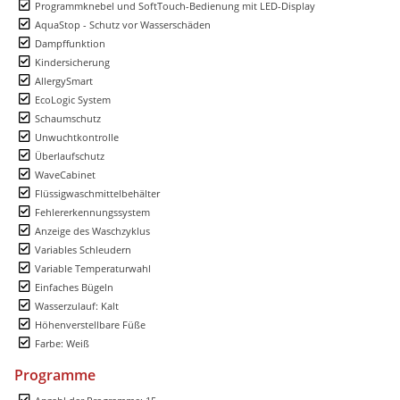
Programmknebel und SoftTouch-Bedienung mit LED-Display
AquaStop - Schutz vor Wasserschäden
Dampffunktion
Kindersicherung
AllergySmart
EcoLogic System
Schaumschutz
Unwuchtkontrolle
Überlaufschutz
WaveCabinet
Flüssigwaschmittelbehälter
Fehlererkennungssystem
Anzeige des Waschzyklus
Variables Schleudern
Variable Temperaturwahl
Einfaches Bügeln
Wasserzulauf: Kalt
Höhenverstellbare Füße
Farbe: Weiß
Programme