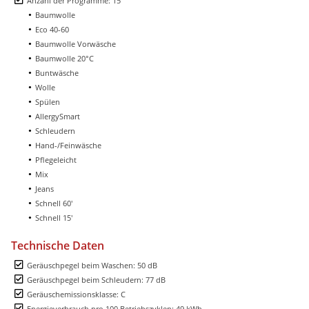
Anzahl der Programme: 15
Baumwolle
Eco 40-60
Baumwolle Vorwäsche
Baumwolle 20°C
Buntwäsche
Wolle
Spülen
AllergySmart
Schleudern
Hand-/Feinwäsche
Pflegeleicht
Mix
Jeans
Schnell 60'
Schnell 15'
Technische Daten
Geräuschpegel beim Waschen: 50 dB
Geräuschpegel beim Schleudern: 77 dB
Geräuschemissionsklasse: C
Energieverbrauch pro 100 Betriebszyklen: 49 kWh