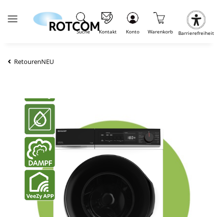
Suche
Kontakt
Konto
Warenkorb
Barrierefreiheit
RetourenNEU