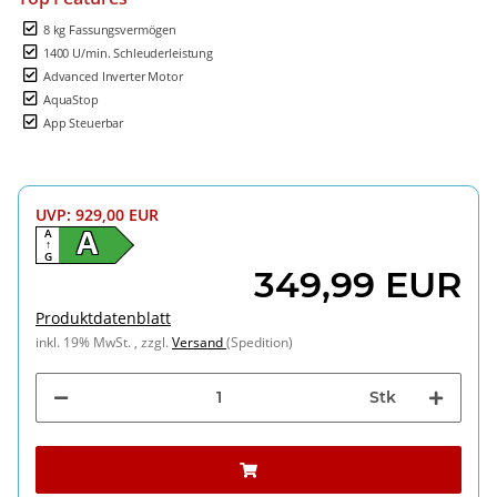
8 kg Fassungsvermögen
1400 U/min. Schleuderleistung
Advanced Inverter Motor
AquaStop
App Steuerbar
UVP
:
929,00 EUR
A
A
↑
G
349,99 EUR
Produktdatenblatt
inkl. 19% MwSt. , zzgl.
Versand
(Spedition)
Stk