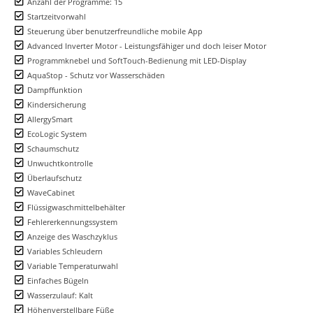
Anzahl der Programme: 15
Startzeitvorwahl
Steuerung über benutzerfreundliche mobile App
Advanced Inverter Motor - Leistungsfähiger und doch leiser Motor
Programmknebel und SoftTouch-Bedienung mit LED-Display
AquaStop - Schutz vor Wasserschäden
Dampffunktion
Kindersicherung
AllergySmart
EcoLogic System
Schaumschutz
Unwuchtkontrolle
Überlaufschutz
WaveCabinet
Flüssigwaschmittelbehälter
Fehlererkennungssystem
Anzeige des Waschzyklus
Variables Schleudern
Variable Temperaturwahl
Einfaches Bügeln
Wasserzulauf: Kalt
Höhenverstellbare Füße