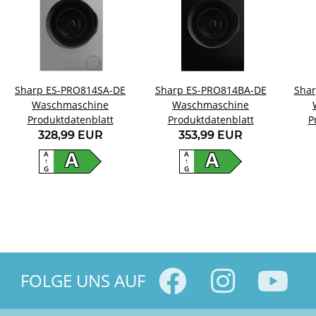
Sharp ES-PRO814SA-DE
Sharp ES-PRO814BA-DE
Sha
Waschmaschine
Waschmaschine
Produktdatenblatt
Produktdatenblatt
P
328,99 EUR
353,99 EUR
A
A
A
A
↑
↑
G
G
FOLGE UNS AUF