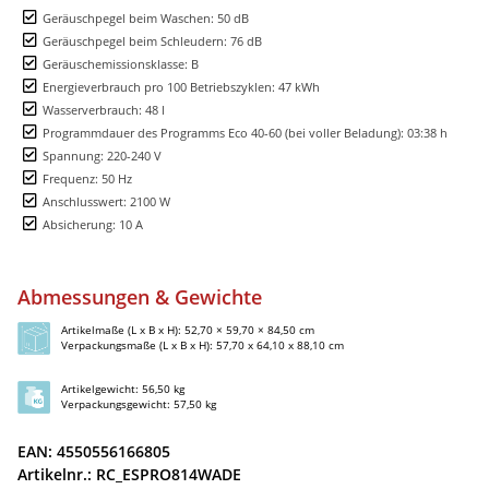
Geräuschpegel beim Waschen: 50 dB
Geräuschpegel beim Schleudern: 76 dB
Geräuschemissionsklasse: B
Energieverbrauch pro 100 Betriebszyklen: 47 kWh
Wasserverbrauch: 48 l
Programmdauer des Programms Eco 40-60 (bei voller Beladung): 03:38 h
Spannung: 220-240 V
Frequenz: 50 Hz
Anschlusswert: 2100 W
Absicherung: 10 A
Abmessungen & Gewichte
Artikelmaße (L x B x H): 52,70 × 59,70 × 84,50 cm
Verpackungsmaße (L x B x H): 57,70 x 64,10 x 88,10 cm
Artikelgewicht: 56,50 kg
Verpackungsgewicht: 57,50 kg
EAN: 4550556166805
Artikelnr.: RC_ESPRO814WADE