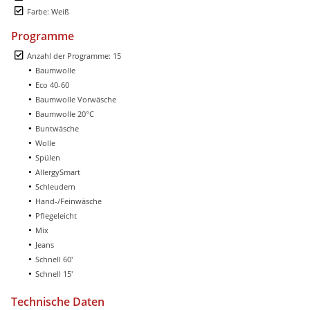
Farbe: Weiß
Programme
Anzahl der Programme: 15
Baumwolle
Eco 40-60
Baumwolle Vorwäsche
Baumwolle 20°C
Buntwäsche
Wolle
Spülen
AllergySmart
Schleudern
Hand-/Feinwäsche
Pflegeleicht
Mix
Jeans
Schnell 60'
Schnell 15'
Technische Daten