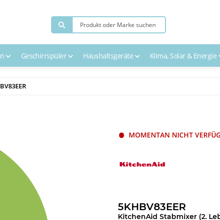
en
Geschirrspüler
Haushaltsgeräte
Klima, Solar & Energie
HBV83EER
MOMENTAN NICHT VERFÜ
5KHBV83EER
KitchenAid Stabmixer (2. Le