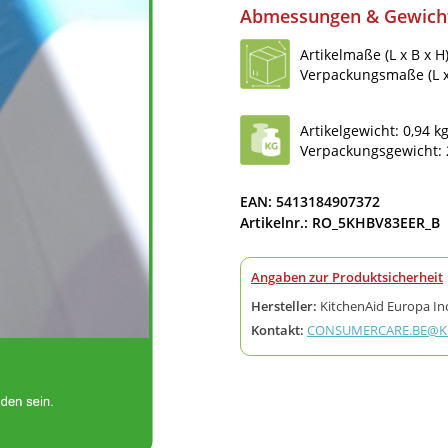
Abmessungen & Gewich
Artikelmaße (L x B x H)
Verpackungsmaße (L x 
Artikelgewicht: 0,94 k
Verpackungsgewicht: 
EAN: 5413184907372
Artikelnr.: RO_5KHBV83EER_B
Angaben zur Produktsicherheit
Hersteller:
KitchenAid Europa Inc
Kontakt:
CONSUMERCARE.BE@KI