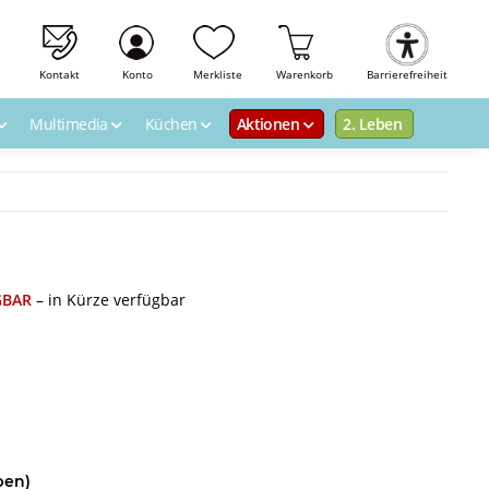
Kontakt
Konto
Merkliste
Warenkorb
Barrierefreiheit
Multimedia
Küchen
Aktionen
2. Leben
GBAR
– in Kürze verfügbar
ben)