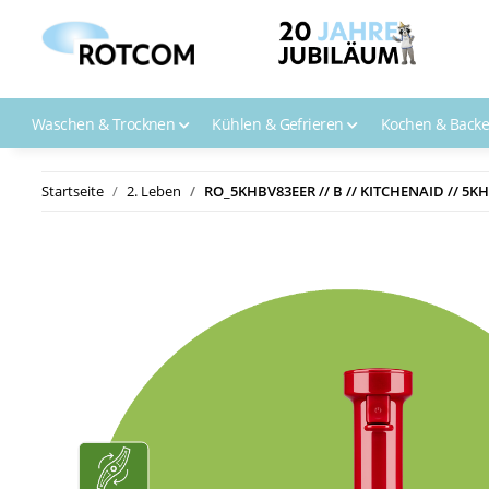
Waschen & Trocknen
Kühlen & Gefrieren
Kochen & Back
Startseite
2. Leben
RO_5KHBV83EER // B // KITCHENAID // 5K