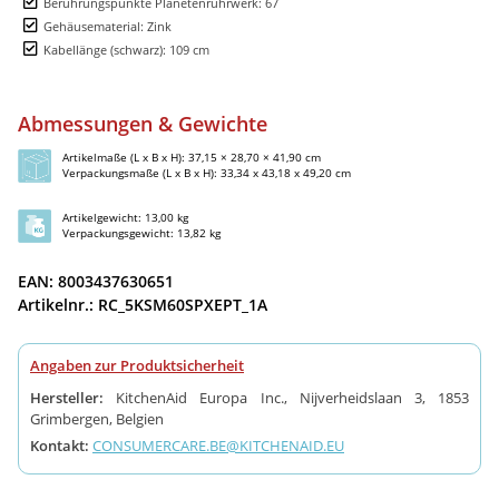
Berührungspunkte Planetenrührwerk: 67
Gehäusematerial: Zink
Kabellänge (schwarz): 109 cm
Abmessungen & Gewichte
Artikelmaße (L x B x H): 37,15 × 28,70 × 41,90 cm
Verpackungsmaße (L x B x H): 33,34 x 43,18 x 49,20 cm
Artikelgewicht: 13,00 kg
Verpackungsgewicht: 13,82 kg
EAN: 8003437630651
Artikelnr.: RC_5KSM60SPXEPT_1A
Angaben zur Produktsicherheit
Hersteller:
KitchenAid Europa Inc., Nijverheidslaan 3, 1853
Grimbergen, Belgien
Kontakt:
CONSUMERCARE.BE@KITCHENAID.EU