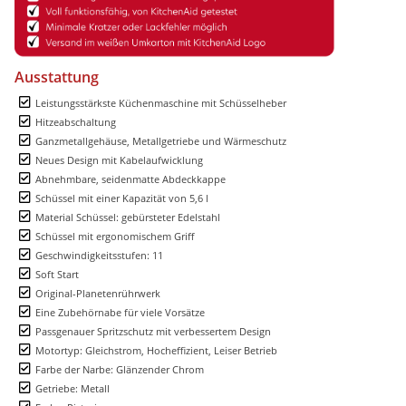
Ausstattung
Leistungsstärkste Küchenmaschine mit Schüsselheber
Hitzeabschaltung
Ganzmetallgehäuse, Metallgetriebe und Wärmeschutz
Neues Design mit Kabelaufwicklung
Abnehmbare, seidenmatte Abdeckkappe
Schüssel mit einer Kapazität von 5,6 l
Material Schüssel: gebürsteter Edelstahl
Schüssel mit ergonomischem Griff
Geschwindigkeitsstufen: 11
Soft Start
Original-Planetenrührwerk
Eine Zubehörnabe für viele Vorsätze
Passgenauer Spritzschutz mit verbessertem Design
Motortyp: Gleichstrom, Hocheffizient, Leiser Betrieb
Farbe der Narbe: Glänzender Chrom
Getriebe: Metall