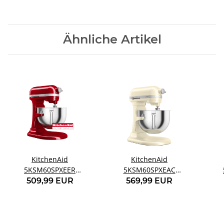
Ähnliche Artikel
KitchenAid
KitchenAid
5KSM60SPXEER
5KSM60SPXEAC
Küchenmaschine
Küchenmaschine
K
509,99 EUR
569,99 EUR
Empire red