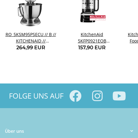
RO_5KSM95PSECU // B //
KitchenAid
Kitc
KITCHENAID //
5KFP0921EOB
Foo
5KSM95PSECU
Foodprocessor Onyx
264,99 EUR
157,90 EUR
schwarz
FOLGE UNS AUF
Über uns