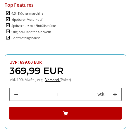
Top Features
4,3 l Küchenmaschine
kippbarer Motorkopf
Spritzschutz mit Einfüllschütte
Original-Planetenrührwerk
Ganzmetallgehäuse
UVP
:
699,00 EUR
369,99 EUR
inkl. 19% MwSt. , zzgl.
Versand
(Paket)
Stk