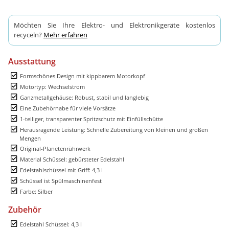
Möchten Sie Ihre Elektro- und Elektronikgeräte kostenlos
recyceln?
Mehr erfahren
Ausstattung
Formschönes Design mit kippbarem Motorkopf
Motortyp: Wechselstrom
Ganzmetallgehäuse: Robust, stabil und langlebig
Eine Zubehörnabe für viele Vorsätze
1-teiliger, transparenter Spritzschutz mit Einfüllschütte
Herausragende Leistung: Schnelle Zubereitung von kleinen und großen
Mengen
Original-Planetenrührwerk
Material Schüssel: gebürsteter Edelstahl
Edelstahlschüssel mit Griff: 4,3 l
Schüssel ist Spülmaschinenfest
Farbe: Silber
Zubehör
Edelstahl Schüssel: 4,3 l