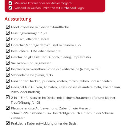
Ausstattung
Food Processor mit kleiner Standfläche
Fassungsvermögen: 1,7 l
Dicht schließender Deckel
Einfacher Montage der Schüssel mit einem Klick
Beleuchtete LED-Bedienelemente
Geschwindigkeitsstufen: 3 (hoch, niedrig, Impulstaste)
Vielzweck- und Teigmesser
Beidseitig verwendbare Schneid-/ Reibscheibe (4 mm, mittel)
Schneidscheibe (6 mm, dick)
Funktionen: hacken, pürieren, kneten, mixen, reiben und schneiden
Geeignet für: Gurken, Tomaten, Käse und vieles andere mehr, Kneten von
Pizza- oder Brotteig
2-in-1-Einfüllstutzen im Deckel mit kleinem Zutatenstopfer und kleiner
Tropföffnung für Öl
Platzsparendste Aufbewahrung: Zubehör wie Messer,
Schneid-/Reibscheiben usw. bei Nichtgebrauch einfach in der Schüssel
verstauen
Praktische Kabelaufwicklung unter der Basis