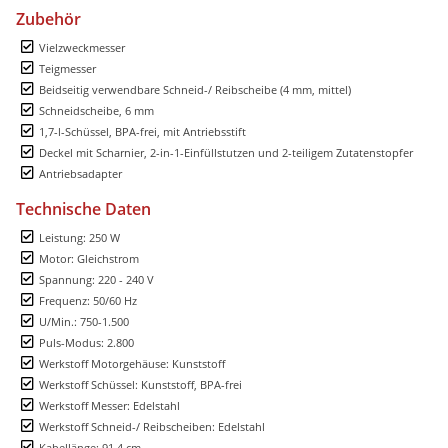
Zubehör
Vielzweckmesser
Teigmesser
Beidseitig verwendbare Schneid-/ Reibscheibe (4 mm, mittel)
Schneidscheibe, 6 mm
1,7-l-Schüssel, BPA-frei, mit Antriebsstift
Deckel mit Scharnier, 2-in-1-Einfüllstutzen und 2-teiligem Zutatenstopfer
Antriebsadapter
Technische Daten
Leistung: 250 W
Motor: Gleichstrom
Spannung: 220 - 240 V
Frequenz: 50/60 Hz
U/Min.: 750-1.500
Puls-Modus: 2.800
Werkstoff Motorgehäuse: Kunststoff
Werkstoff Schüssel: Kunststoff, BPA-frei
Werkstoff Messer: Edelstahl
Werkstoff Schneid-/ Reibscheiben: Edelstahl
Kabellänge: 91,4 cm