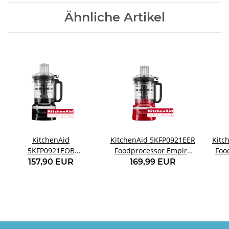
Ähnliche Artikel
KitchenAid
KitchenAid 5KFP0921EER
Kitc
5KFP0921EOB
Foodprocessor Empire
Foo
Foodprocessor Onyx
red
157,90 EUR
169,99 EUR
schwarz