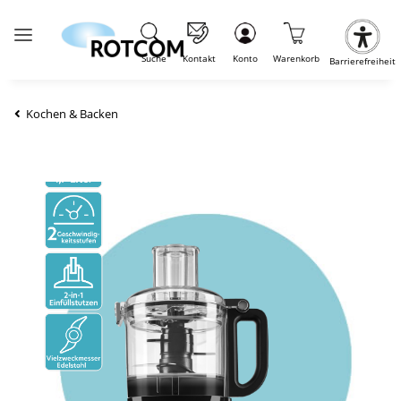
Suche
Kontakt
Konto
Warenkorb
Barrierefreiheit
Kochen & Backen