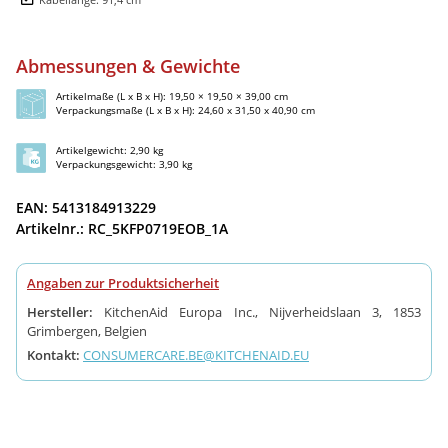
Abmessungen & Gewichte
Artikelmaße (L x B x H): 19,50 × 19,50 × 39,00 cm
Verpackungsmaße (L x B x H): 24,60 x 31,50 x 40,90 cm
Artikelgewicht: 2,90 kg
Verpackungsgewicht: 3,90 kg
EAN: 5413184913229
Artikelnr.: RC_5KFP0719EOB_1A
Angaben zur Produktsicherheit
Hersteller:
KitchenAid Europa Inc., Nijverheidslaan 3, 1853
Grimbergen, Belgien
Kontakt:
CONSUMERCARE.BE@KITCHENAID.EU