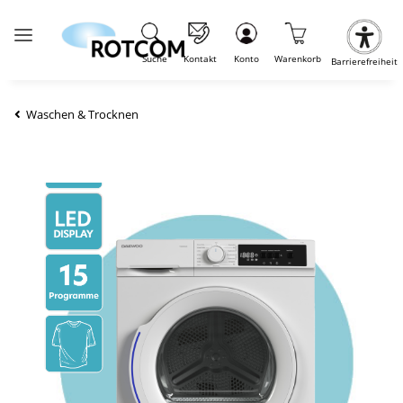
Suche
Kontakt
Konto
Warenkorb
Barrierefreiheit
Waschen & Trocknen