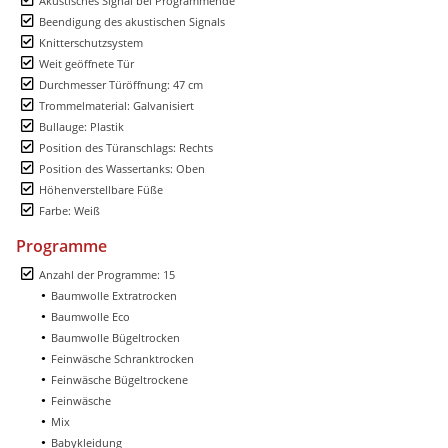
Akustisches Signal bei Programmende
Beendigung des akustischen Signals
Knitterschutzsystem
Weit geöffnete Tür
Durchmesser Türöffnung: 47 cm
Trommelmaterial: Galvanisiert
Bullauge: Plastik
Position des Türanschlags: Rechts
Position des Wassertanks: Oben
Höhenverstellbare Füße
Farbe: Weiß
Programme
Anzahl der Programme: 15
Baumwolle Extratrocken
Baumwolle Eco
Baumwolle Bügeltrocken
Feinwäsche Schranktrocken
Feinwäsche Bügeltrockene
Feinwäsche
Mix
Babykleidung