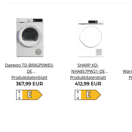
Daewoo TD-BR8GP0WE0-
SHARP KD-
DE
NHA8S7PW21-DE
Wär
Wärmepumpentrockner
Produktdatenblatt
Wärmepumpentrockner
Produktdatenblatt
P
367,99 EUR
412,99 EUR
A
A
E
E
↑
↑
G
G