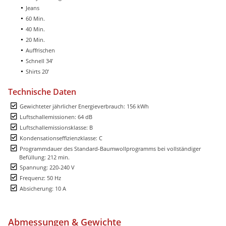
Jeans
60 Min.
40 Min.
20 Min.
Auffrischen
Schnell 34’
Shirts 20’
Technische Daten
Gewichteter jährlicher Energieverbrauch: 156 kWh
Luftschallemissionen: 64 dB
Luftschallemissionsklasse: B
Kondensationseffizienzklasse: C
Programmdauer des Standard-Baumwollprogramms bei vollständiger
Befüllung: 212 min.
Spannung: 220-240 V
Frequenz: 50 Hz
Absicherung: 10 A
Abmessungen & Gewichte