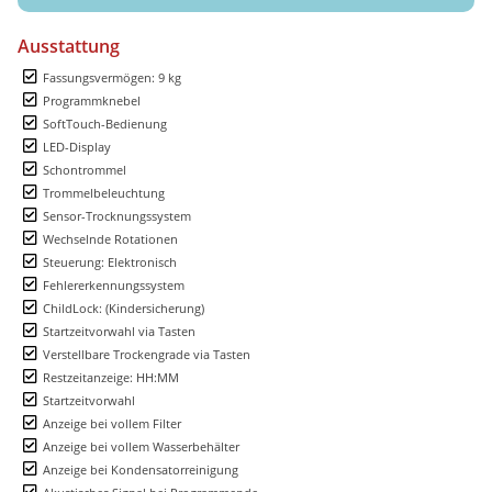
Ausstattung
Fassungsvermögen: 9 kg
Programmknebel
SoftTouch-Bedienung
LED-Display
Schontrommel
Trommelbeleuchtung
Sensor-Trocknungssystem
Wechselnde Rotationen
Steuerung: Elektronisch
Fehlererkennungssystem
ChildLock: (Kindersicherung)
Startzeitvorwahl via Tasten
Verstellbare Trockengrade via Tasten
Restzeitanzeige: HH:MM
Startzeitvorwahl
Anzeige bei vollem Filter
Anzeige bei vollem Wasserbehälter
Anzeige bei Kondensatorreinigung