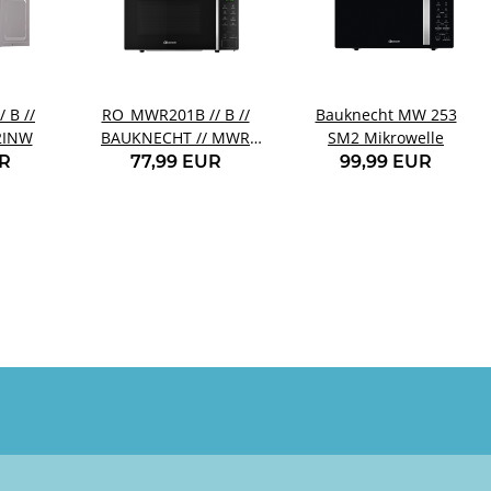
 B //
RO_MWR201B // B //
Bauknecht MW 253
2INW
BAUKNECHT // MWR
SM2 Mikrowelle
201 B
UR
77,99 EUR
99,99 EUR