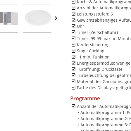
Koch- & Automatikprogra
Anzahl der Automatikprog
Leistungsstufen: 5
Gewichtsabhängiges Aufta
Uhr
Timer (Zeitschaltuhr)
Timer: 99:99 max. in Minut
Kindersicherung
Stage Cooking
+1 min. Funktion
Energiesparmodus: weniger
Türöffnung: Drucktaste
Türbeleuchtung bei geöffne
Material des Garraums: gra
Farbe des Displays: gelbgr
Programme
Anzahl der Automatikprog
Automatikprogramm 1: P
Automatikprogramme 2: K
Automatikprogramme 3: P
Automatikprogramme 4: