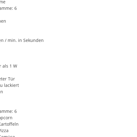
mme
ramme: 6
uen
en / min. in Sekunden
 als 1 W
ter Tür
u lackiert
ün
ramme: 6
opcorn
artoffeln
izza
 Gemüse