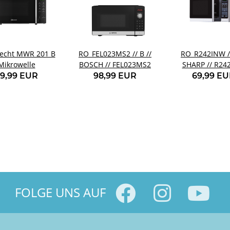
echt MWR 201 B
RO_FEL023MS2 // B //
RO_R242INW //
Mikrowelle
BOSCH // FEL023MS2
SHARP // R24
9,99 EUR
98,99 EUR
69,99 E
FOLGE UNS AUF