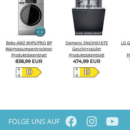
Beko AWZ 8HPS/PRO BP
Siemens SN63HX16TE
LG G
Wärmepumpentrockner
Geschirrspüler
Produktdatenblatt
Produktdatenblatt
Kühl
P
838,99 EUR
474,99 EUR
A
A
D
D
↑
↑
G
G
FOLGE UNS AUF