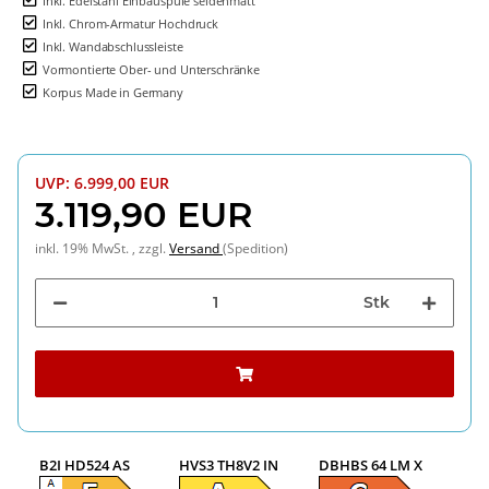
Inkl. Edelstahl Einbauspüle seidenmatt
Inkl. Chrom-Armatur Hochdruck
Inkl. Wandabschlussleiste
Vormontierte Ober- und Unterschränke
Korpus Made in Germany
UVP
:
6.999,00 EUR
3.119,90 EUR
inkl. 19% MwSt. , zzgl.
Versand
(Spedition)
Stk
B2I HD524 AS
HVS3 TH8V2 IN
DBHBS 64 LM X