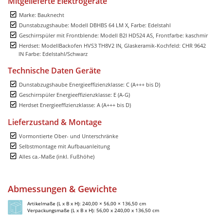
Mitgelieferte Elektrogeräte
Marke: Bauknecht
Dunstabzugshaube: Modell DBHBS 64 LM X, Farbe: Edelstahl
Geschirrspüler mit Frontblende: Modell B2I HD524 AS, Frontfarbe: kaschmir
Herdset: ModellBackofen HVS3 TH8V2 IN, Glaskeramik-Kochfeld: CHR 9642
IN Farbe: Edelstahl/Schwarz
Technische Daten Geräte
Dunstabzugshaube Energieeffizienzklasse: C (A+++ bis D)
Geschirrspüler Energieeffizienzklasse: E (A-G)
Herdset Energieeffizienzklasse: A (A+++ bis D)
Lieferzustand & Montage
Vormontierte Ober- und Unterschränke
Selbstmontage mit Aufbauanleitung
Alles ca.-Maße (inkl. Fußhöhe)
Abmessungen & Gewichte
Artikelmaße (L x B x H): 240,00 × 56,00 × 136,50 cm
Verpackungsmaße (L x B x H): 56,00 x 240,00 x 136,50 cm