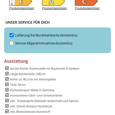
Produktdatenblatt
Produktdatenblatt
Produktdatenblatt
UNSER SERVICE FÜR DICH
Lieferung frei Bordsteinkante (kostenlos)
Service Altgerätmitnahme (kostenlos)
Ausstattung
Art der Küche: Küchenzeile mit Bauknecht E-Geräten
Länge Küchenzeile: 240 cm
Höhe: ca. 90,3 cm mit Arbeitsplatte
Tiefe: 60 cm
Küchenkorpus: Made in Germany
Vormontierte Ober- und Unterschränke
inkl. Einbauspüle Edelstahl seidenmatt und Siphon
inkl. Chrom Armatur Hochdruck
inkl. Besteckeinsatz Kunststoff