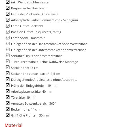
inkl. Wandabschlussleiste
Korpus Farbe: Kaschmir
Farbe der Rückseite: Kristallweiß
Arbeitsplatte Farbe: Sommereiche - Silbergrau
Farbe Griffe: Edelstahl
Position Griffe: links, rechts, mittig
Farbe Sockel: Kaschmir
Einlegeböden der Hängeschränke: höhenverstellbar
Einlegeböden der Unterschränke: höhenverstellbar
Schränke: links oder rechts stellbar
Türen: rechts/links, keine Wahlweise Montage
Sockelhöhe: 15 cm
Sockelhöhe verstellbar: +/- 1,5 cm
Durchgehende Arbeitsplatte ohne Ausschnitt
Höhe der Einlegeböden: 19 mm
Arbeitsplattenstärke: 40 mm
Türstärke: 19 mm
Armatur: Schwenkbereich 360°
Beckenhöhe: 14 cm
Griffhöhe Fronten: 30 mm
Material