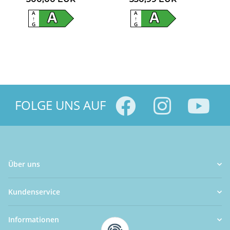
A
A
A
A
↑
↑
G
G
FOLGE UNS AUF
Über uns
Kundenservice
Informationen