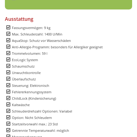
Ausstattung
Fassungsvermögen: 9 kg
Max. Schleuderzahl: 1400 U/Min
AquaStop: Schutz vor Wasserschäden
Anti-Allergie-Programm: besonders für Allergiker geeignet
Trommelvolumen: 59 l
EcoLogic System
Schaumschutz
Unwuchtkontrolle
Überlaufschutz
Steuerung: Elektronisch
Fehlererkennungssystem
ChildLock (Kindersicherung)
Kaltwäsche
Schleuderdrehzahl Optionen: Variabel
Option: Nicht Schleudern
Startzeitvorwahl max.: 23 Std
Getrennte Temperaturwahl: möglich
Mengenerkennung