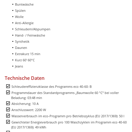
Buntwäsche
Spülen
Wolle
Anti-Allergie
Schleudern/Abpumpen
Hand- / Feinwäsche
Synthetik
Daunen
Extrakurz 15 min
Kurz 60' 60°C
Jeans
Technische Daten
Schleudereffizienzklasse des Programms eco 40-60: B
Programmdauer des Standardprogramms „Baumwolle 60 °C“ bei voller
Beladung: 03:48 min
Absicherung: 10 A
Anschlusswert: 2200 W
Wasserverbrauch im eco-Programm pro Betriebszyklus (EU 2017/1369): 50 l
Gewichteter Energieverbrauch pro 100 Waschzyklen im Programm eco 40-60
(EU 2017/1369): 49 kWh