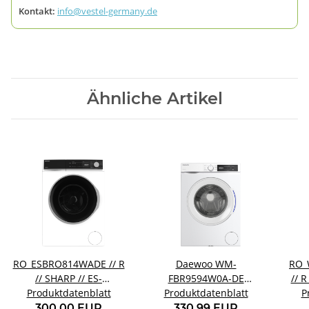
Kontakt:
info@vestel-germany.de
Ähnliche Artikel
RO_ESBRO814WADE // R
Daewoo WM-
RO_
// SHARP // ES-
FBR9594W0A-DE
// 
Produktdatenblatt
BRO814WA-DE
Produktdatenblatt
Waschmaschine
P
300,00 EUR
330,99 EUR