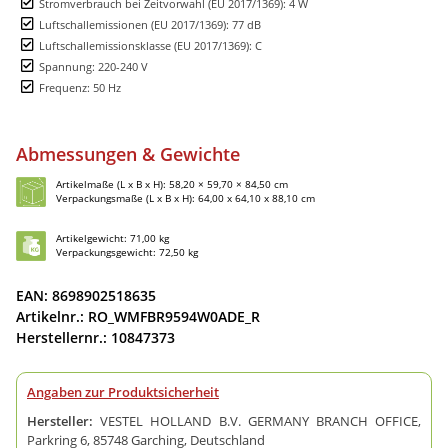
Stromverbrauch bei Zeitvorwahl (EU 2017/1369): 4 W
Luftschallemissionen (EU 2017/1369): 77 dB
Luftschallemissionsklasse (EU 2017/1369): C
Spannung: 220-240 V
Frequenz: 50 Hz
Abmessungen & Gewichte
Artikelmaße (L x B x H): 58,20 × 59,70 × 84,50 cm
Verpackungsmaße (L x B x H): 64,00 x 64,10 x 88,10 cm
Artikelgewicht: 71,00 kg
Verpackungsgewicht: 72,50 kg
EAN: 8698902518635
Artikelnr.: RO_WMFBR9594W0ADE_R
Herstellernr.: 10847373
Angaben zur Produktsicherheit
Hersteller:
VESTEL HOLLAND B.V. GERMANY BRANCH OFFICE,
Parkring 6, 85748 Garching, Deutschland