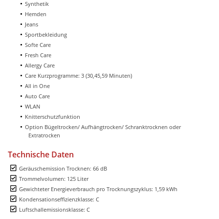
Synthetik
Hemden
Jeans
Sportbekleidung
Softe Care
Fresh Care
Allergy Care
Care Kurzprogramme: 3 (30,45,59 Minuten)
All in One
Auto Care
WLAN
Knitterschutzfunktion
Option Bügeltrocken/ Aufhängtrocken/ Schranktrocknen oder
Extratrocken
Technische Daten
Geräuschemission Trocknen: 66 dB
Trommelvolumen: 125 Liter
Gewichteter Energieverbrauch pro Trocknungszyklus: 1,59 kWh
Kondensationseffizienzklasse: C
Luftschallemissionsklasse: C