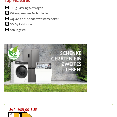
Top Features
11 kg Fassungsvermögen
Wärmepumpen-Technologie
AquaVision: Kondenswasserbehälter
5D-Digitaldisplay
Schuhgestell
UVP
:
969,00 EUR
A
E
↑