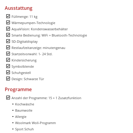
Ausstattung
Füllmenge: 11 kg
Wärmepumpen-Technologie
AquaVision: Kondenswasserbehälter
Smarte Bedienung: WiFi + Bluetooth-Technologie
5D-Digitaldisplay
Restlaufzeitanzeige: minutengenau
Startzeitvorwahl: 1- 24 Std.
Kindersicherung
Symbolblende
Schuhgestell
Design: Schwarze Tür
Programme
Anzahl der Programme: 15 + 1 Zusatzfunktion
Kochwäsche
Baumwolle
Allergie
Woolmark Woll-Programm
Sport Schuh