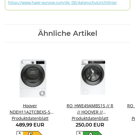
https://www.haier-europe.com/de_DE/datenschutzrichtlinie/
Ähnliche Artikel
Hoover
RO_HWE49AMBS1S // R
RO_
NDEH11A2TCBEXS-S
// HOOVER //
Wärmepumpentrockner
Produktdatenblatt
Produktdatenblatt
HWE49AMBS/1-S
P
489,99 EUR
250,00 EUR
A
A