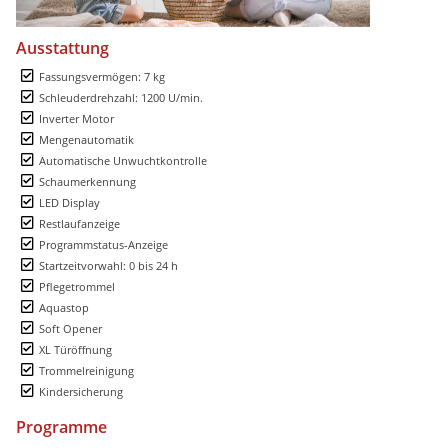
Ausstattung
Fassungsvermögen: 7 kg
Schleuderdrehzahl: 1200 U/min.
Inverter Motor
Mengenautomatik
Automatische Unwuchtkontrolle
Schaumerkennung
LED Display
Restlaufanzeige
Programmstatus-Anzeige
Startzeitvorwahl: 0 bis 24 h
Pflegetrommel
Aquastop
Soft Opener
XL Türöffnung
Trommelreinigung
Kindersicherung
Programme