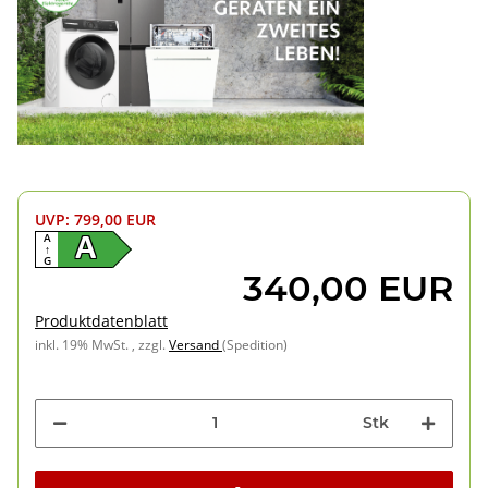
UVP
:
799,00 EUR
A
A
↑
G
340,00 EUR
Produktdatenblatt
inkl. 19% MwSt. , zzgl.
Versand
(Spedition)
Stk