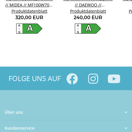
// MIDEA // MF100W70B-
// DAEWOO //
Produktdatenblatt
14A
Produktdatenblatt
WM714TTWA1DE
P
320,00 EUR
240,00 EUR
A
A
A
A
↑
↑
G
G
FOLGE UNS AUF
Über uns
Kundenservice