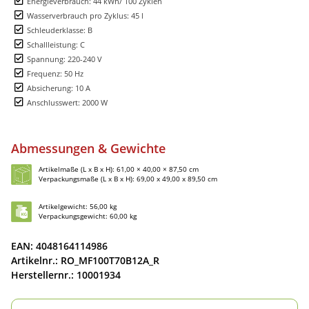
Energieverbrauch: 44 kWh/ 100 Zyklen
Wasserverbrauch pro Zyklus: 45 l
Schleuderklasse: B
Schallleistung: C
Spannung: 220-240 V
Frequenz: 50 Hz
Absicherung: 10 A
Anschlusswert: 2000 W
Abmessungen & Gewichte
Artikelmaße (L x B x H): 61,00 × 40,00 × 87,50 cm
Verpackungsmaße (L x B x H): 69,00 x 49,00 x 89,50 cm
Artikelgewicht: 56,00 kg
Verpackungsgewicht: 60,00 kg
EAN: 4048164114986
Artikelnr.: RO_MF100T70B12A_R
Herstellernr.: 10001934