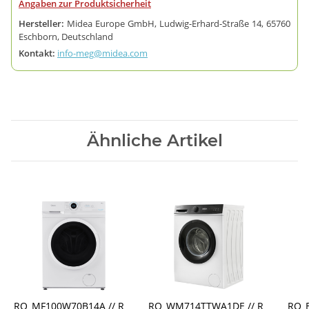
Angaben zur Produktsicherheit
Hersteller:
Midea Europe GmbH, Ludwig-Erhard-Straße 14, 65760
Eschborn, Deutschland
Kontakt:
info-meg@midea.com
Ähnliche Artikel
RO_MF100W70B14A // R
RO_WM714TTWA1DE // R
RO_