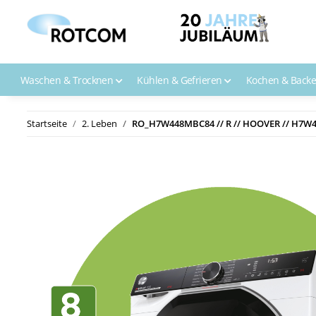
Waschen & Trocknen
Kühlen & Gefrieren
Kochen & Back
Startseite
2. Leben
RO_H7W448MBC84 // R // HOOVER // H7W