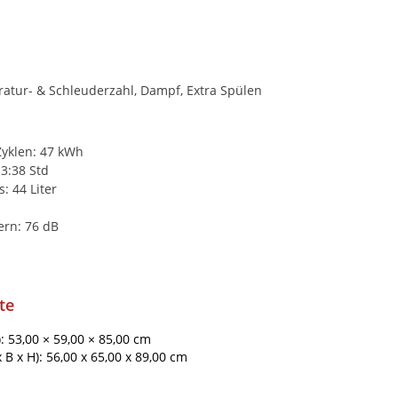
atur- & Schleuderzahl, Dampf, Extra Spülen
Zyklen: 47 kWh
3:38 Std
: 44 Liter
rn: 76 dB
te
): 53,00 × 59,00 × 85,00 cm
B x H): 56,00 x 65,00 x 89,00 cm