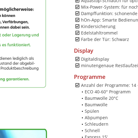
Aquastop-Schlauch für opt
Mix-Power-System: für noc
Dampffunktion: schonende
hOn-App: Smarte Bedienung
Kindersicherung
Edelstahltrommel
Farbe der Tür: Schwarz
Display
Digitaldisplay
minutengenaue Restlaufzei
Programme
Anzahl der Programme: 14 +
ECO 40-60° Programm
Baumwolle 20°C
Baumwolle
Spülen
Abpumpen
Schleudern
Schnell
Express 15‘