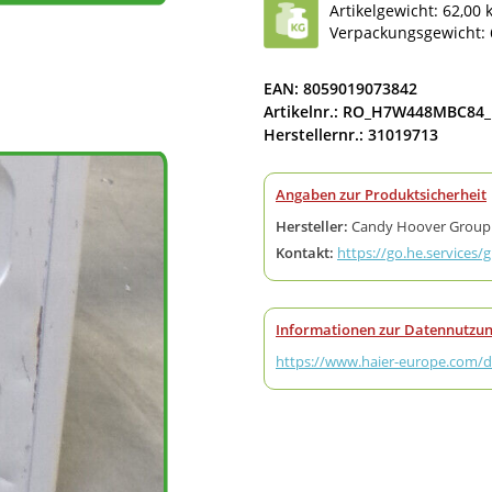
Artikelgewicht: 62,00 
Verpackungsgewicht: 
EAN: 8059019073842
Artikelnr.: RO_H7W448MBC84
Herstellernr.: 31019713
Angaben zur Produktsicherheit
Hersteller:
Candy Hoover Group S.r
Kontakt:
https://go.he.services/
Informationen zur Datennutzun
https://www.haier-europe.com/de