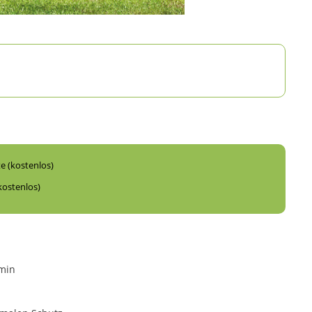
te (kostenlos)
kostenlos)
/min