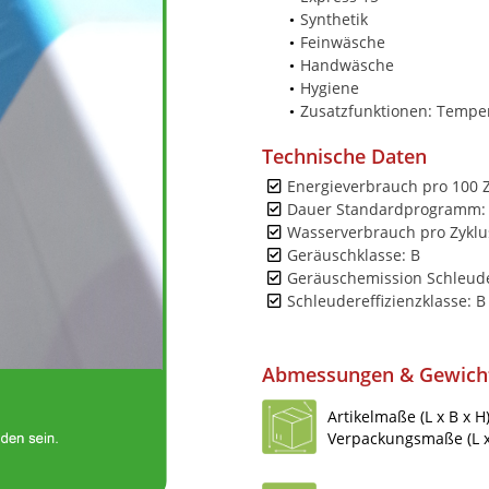
Synthetik
Feinwäsche
Handwäsche
Hygiene
Zusatzfunktionen: Temper
Technische Daten
Energieverbrauch pro 100 
Dauer Standardprogramm: 
Wasserverbrauch pro Zyklus
Geräuschklasse: B
Geräuschemission Schleude
Schleudereffizienzklasse: B
Abmessungen & Gewich
Artikelmaße (L x B x H
Verpackungsmaße (L x 