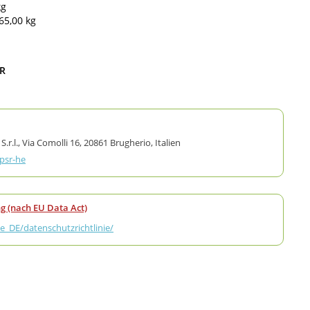
kg
65,00 kg
_R
.l., Via Comolli 16, 20861 Brugherio, Italien
gpsr-he
g (nach EU Data Act)
_DE/datenschutzrichtlinie/