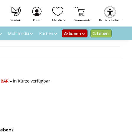
Kontakt
Konto
Merkliste
Warenkorb
Barrierefreiheit
Multimedia
Küchen
Aktionen
2. Leben
GBAR
– in Kürze verfügbar
Leben)