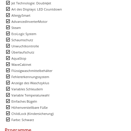
Jet Technologie: DoubleJet
Art des Displays: LED Countdown
AllergySmart
AdvancedInverterMotor
Steam
EcoLogic System
Schaumschutz
Unwuchtkontrolle
Überlaufschutz
AquaStop
WaveCabinet
Flüssigwaschmittelbehälter
Fehlererkennungssystem
Anzeige des Waschzyklus
Variables Schleudern
Variable Temperaturwahl
Einfaches Bügeln
Höhenverstellbare Füße
ChildLock (Kindersicherung)
Farbe: Schwarz
Programme