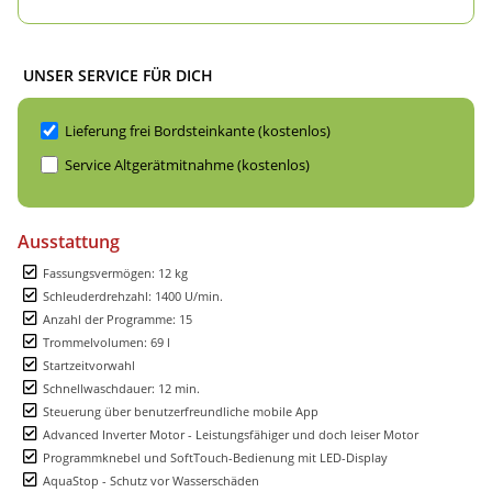
UNSER SERVICE FÜR DICH
Lieferung frei Bordsteinkante (kostenlos)
Service Altgerätmitnahme (kostenlos)
Ausstattung
Fassungsvermögen: 12 kg
Schleuderdrehzahl: 1400 U/min.
Anzahl der Programme: 15
Trommelvolumen: 69 l
Startzeitvorwahl
Schnellwaschdauer: 12 min.
Steuerung über benutzerfreundliche mobile App
Advanced Inverter Motor - Leistungsfähiger und doch leiser Motor
Programmknebel und SoftTouch-Bedienung mit LED-Display
AquaStop - Schutz vor Wasserschäden