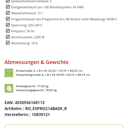
Geräuschemissionsklasse: C
Energieverbrauch pro 100 Betriebszyklen: 43 kWh
Wasserverbrauch: 51 l
Programmdauer des Programms Eco 40-60 (bei voller Beladung): 04:00 h
Spannung: 220-240 V
Frequenz: 50 Hz
Anschlusswert: 2200 W
Absicherung: 10 A
Abmessungen & Gewichte
Artikelmaße (L x B x H): 63,20 × 59,70 × 84,50 cm
Verpackungsmaße (L x B x H): 69,00 x 64,10 x 88,10 cm
Artikelgewicht: 77,00 kg
Verpackungsgewicht: 78,00 kg
EAN: 4550556168113
Artikelnr.: RO_ESPRO214BADE_R
Herstellernr.: 10839121