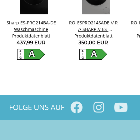
Sharp ES-PRO214BA-DE
RO_ESPRO214SADE // R
RO_
Waschmaschine
// SHARP // ES-
Produktdatenblatt
Produktdatenblatt
PRO214SA-DE
P
437,99 EUR
350,00 EUR
A
A
A
A
↑
↑
G
G
FOLGE UNS AUF