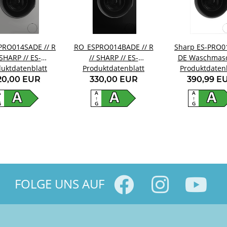
PRO014SADE // R
RO_ESPRO014BADE // R
Sharp ES-PRO0
 SHARP // ES-
// SHARP // ES-
DE Waschmas
uktdatenblatt
RO014SA-DE
Produktdatenblatt
PRO014BA-DE
Produktdaten
20,00 EUR
330,00 EUR
390,99 E
A
A
A
A
A
A
↑
↑
↑
G
G
G
FOLGE UNS AUF