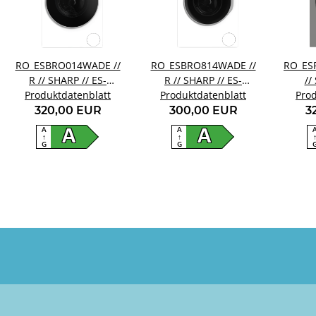
RO_ESBRO014WADE //
RO_ESBRO814WADE //
RO_ES
R // SHARP // ES-
R // SHARP // ES-
//
Produktdatenblatt
BRO014WA-DE
Produktdatenblatt
BRO814WA-DE
Prod
P
320,00 EUR
300,00 EUR
3
A
A
A
A
↑
↑
G
G