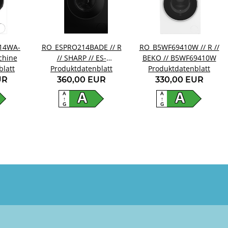
14WA-
RO_ESPRO214BADE // R
RO_B5WF69410W // R //
chine
// SHARP // ES-
BEKO // B5WF69410W
blatt
Produktdatenblatt
PRO214BA-DE
Produktdatenblatt
UR
360,00 EUR
330,00 EUR
A
A
A
A
↑
↑
G
G