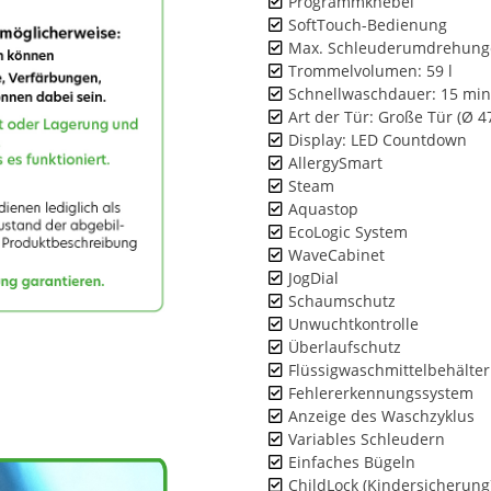
Programmknebel
SoftTouch-Bedienung
Max. Schleuderumdrehung
Trommelvolumen: 59 l
Schnellwaschdauer: 15 min
Art der Tür: Große Tür (Ø 4
Display: LED Countdown
AllergySmart
Steam
Aquastop
EcoLogic System
WaveCabinet
JogDial
Schaumschutz
Unwuchtkontrolle
Überlaufschutz
Flüssigwaschmittelbehälter
Fehlererkennungssystem
Anzeige des Waschzyklus
Variables Schleudern
Einfaches Bügeln
ChildLock (Kindersicherung