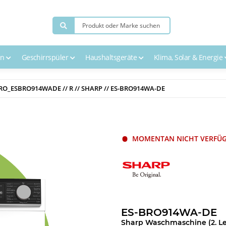
en
Geschirrspüler
Haushaltsgeräte
Klima, Solar & Energie
RO_ESBRO914WADE // R // SHARP // ES-BRO914WA-DE
MOMENTAN NICHT VERFÜ
ES-BRO914WA-DE
Sharp Waschmaschine (2. L