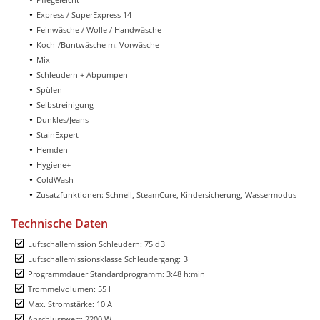
Express / SuperExpress 14
Feinwäsche / Wolle / Handwäsche
Koch-/Buntwäsche m. Vorwäsche
Mix
Schleudern + Abpumpen
Spülen
Selbstreinigung
Dunkles/Jeans
StainExpert
Hemden
Hygiene+
ColdWash
Zusatzfunktionen: Schnell, SteamCure, Kindersicherung, Wassermodus
Technische Daten
Luftschallemission Schleudern: 75 dB
Luftschallemissionsklasse Schleudergang: B
Programmdauer Standardprogramm: 3:48 h:min
Trommelvolumen: 55 l
Max. Stromstärke: 10 A
Anschlusswert: 2200 W