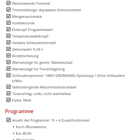
Reversierende Trommel
Trommeldesign: Aquawave-Schontrommel
Mengenautomatik
Vollelektronik
Einknopf-Programmwahl
Temperaturwahlknopf
Variable Schleuderdrehzahl
Zeitvorwahl: 0-24 h
Kindersicherung
Warnanzeige für geschl. Wasserzulauf
Warnanzeige für Türverriegelung
Schleuderoptionen: 1400/1200/800/600 /Spülstopp / Ohne Schleudern
U/Min.
Selbstreinigende Waschmittelschublade
Türanschlag: Links, nicht wechselbar
Farbe: Weiß
Programme
Anzahl der Programme: 15 + 4 Zusatzfunktionen
Koch-/Buntwäsche
Eco 40-60
Pflegeleicht