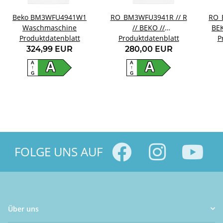
Beko BM3WFU4941W1
RO_BM3WFU3941R // R
RO_
Waschmaschine
// BEKO //
BE
Produktdatenblatt
Produktdatenblatt
BM3WFU3941R
P
324,99 EUR
280,00 EUR
A
A
A
A
↑
↑
G
G
FOLGE UNS AUF
Über uns