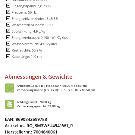
Eingangsspannung: 230 V
Frequenz: 50 Hz
Energieeffizienzindex: 51,5 EEI
Wascheffizienzindex: 1,031
Spülwirkung: 4,9 g/kg
Energieverbrauch: 0,490 kWh/Zyklus
Wasserverbrauch: 49 l/Zyklus
Restfeuchte: 53,9 %
Kabellänge: 140 cm
Abmessungen & Gewichte
Artikelmaße (L x B x H): 54,60 × 60,00 × 84,50 cm
Verpackungsmaße (L x B x H): 56,50 x 65,00 x 88,50 cm
Artikelgewicht: 70,00 kg
Verpackungsgewicht: 71,00 kg
EAN: 8690842699788
Artikelnr.: RO_BM3WFU4941W1_R
Herstellernr.: 7004840061