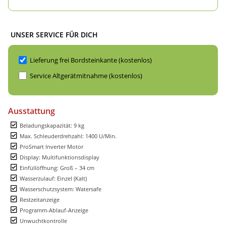
UNSER SERVICE FÜR DICH
Lieferung frei Bordsteinkante (kostenlos)
Service Altgerätmitnahme (kostenlos)
Ausstattung
Beladungskapazität: 9 kg
Max. Schleuderdrehzahl: 1400 U/Min.
ProSmart Inverter Motor
Display: Multifunktionsdisplay
Einfüllöffnung: Groß – 34 cm
Wasserzulauf: Einzel (Kalt)
Wasserschutzsystem: Watersafe
Restzeitanzeige
Programm-Ablauf-Anzeige
Unwuchtkontrolle