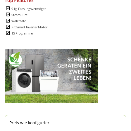
Top Features
9 kg Fassungsvermögen
SteamCure
Watersafe
ProSmart Inverter Motor
15 Programme
Preis wie konfiguriert