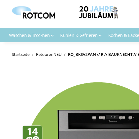
Waschen & Trocknen
Kühlen & Gefrieren
Kochen & Back
Startseite
RetourenNEU
RO_BKSV2PAN // R // BAUKNECHT //