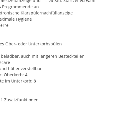
 Restzeitanzeige und 1 – 24 Std. Startzeitvorwahl
das Programmende an
ektronische Klarspülernachfüllanzeige
aximale Hygiene
perre
tes Ober- oder Unterkorbspülen
 beladbar, auch mit längeren Besteckteilen
scare
nd höhenverstellbar
m Oberkorb: 4
e im Unterkorb: 8
 1 Zusatzfunktionen