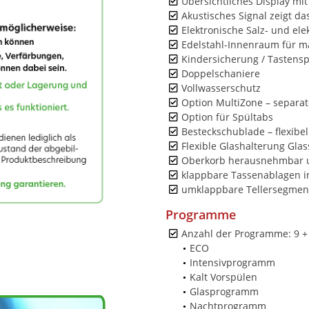
Übersichtliches Display mit
Akustisches Signal zeigt 
Elektronische Salz- und el
Edelstahl-Innenraum für m
Kindersicherung / Tastens
Doppelschaniere
Vollwasserschutz
Option MultiZone – separa
Option für Spültabs
Besteckschublade – flexibel
Flexible Glashalterung Glas
Oberkorb herausnehmbar u
klappbare Tassenablagen i
umklappbare Tellersegment
Programme
Anzahl der Programme: 9 +
ECO
Intensivprogramm
Kalt Vorspülen
Glasprogramm
Nachtprogramm