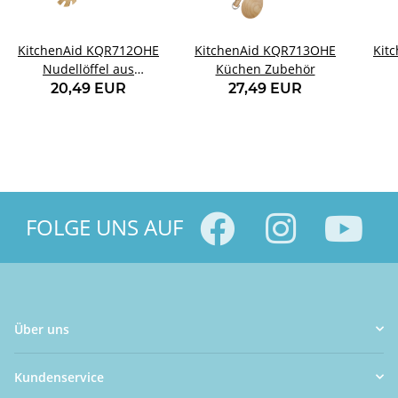
KitchenAid KQR712OHE
KitchenAid KQR713OHE
Kit
Nudellöffel aus
Küchen Zubehör
Birkenholz
Kü
20,49 EUR
27,49 EUR
FOLGE UNS AUF
Über uns
Kundenservice