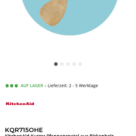
AUF LAGER
– Lieferzeit: 2 - 5 Werktage
KQR715OHE
KitchenAid Kurzer Pfannenspatel aus Birkenholz