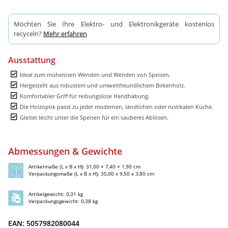
Möchten Sie Ihre Elektro- und Elektronikgeräte kostenlos
recyceln?
Mehr erfahren
Ausstattung
Ideal zum mühelosen Wenden und Wenden von Speisen.
Hergestellt aus robustem und umweltfreundlichem Birkenholz.
Komfortabler Griff für reibungslose Handhabung.
Die Holzoptik passt zu jeder modernen, ländlichen oder rustikalen Küche.
Gleitet leicht unter die Speisen für ein sauberes Ablösen.
Abmessungen & Gewichte
Artikelmaße (L x B x H): 31,00 × 7,40 × 1,90 cm
Verpackungsmaße (L x B x H): 35,00 x 9,50 x 3,80 cm
Artikelgewicht: 0,31 kg
Verpackungsgewicht: 0,38 kg
EAN: 5057982080044