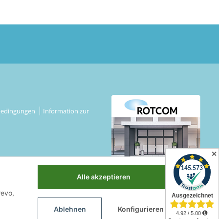
bedingungen
Information zur
✕
Alle akzeptieren
revo,
Ablehnen
Konfigurieren