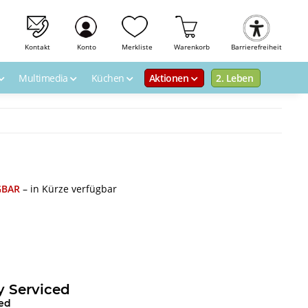
Kontakt
Konto
Merkliste
Warenkorb
Barrierefreiheit
Multimedia
Küchen
Aktionen
2. Leben
GBAR
– in Kürze verfügbar
 Serviced
red