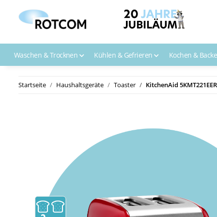
Waschen & Trocknen
Kühlen & Gefrieren
Kochen & Back
Startseite
Haushaltsgeräte
Toaster
KitchenAid 5KMT221EER