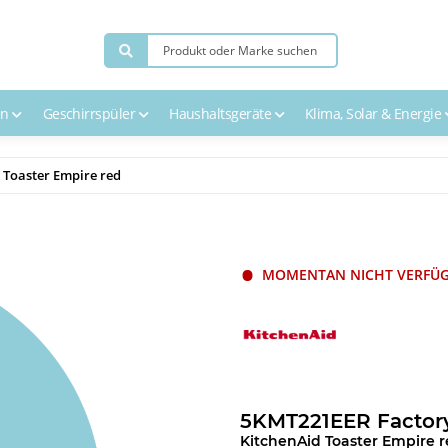
en
Geschirrspüler
Haushaltsgeräte
Klima, Solar & Energie
 Toaster Empire red
MOMENTAN NICHT VERFÜ
5KMT221EER Factory
KitchenAid Toaster Empire 