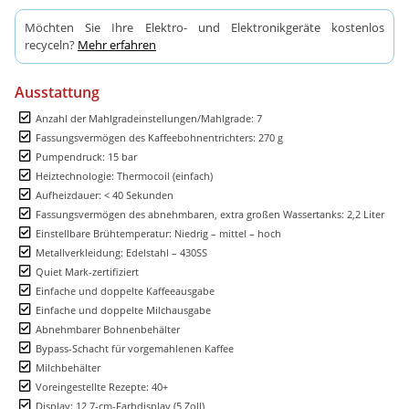
Möchten Sie Ihre Elektro- und Elektronikgeräte kostenlos
recyceln?
Mehr erfahren
Ausstattung
Anzahl der Mahlgradeinstellungen/Mahlgrade: 7
Fassungsvermögen des Kaffeebohnentrichters: 270 g
Pumpendruck: 15 bar
Heiztechnologie: Thermocoil (einfach)
Aufheizdauer: < 40 Sekunden
Fassungsvermögen des abnehmbaren, extra großen Wassertanks: 2,2 Liter
Einstellbare Brühtemperatur: Niedrig – mittel – hoch
Metallverkleidung: Edelstahl – 430SS
Quiet Mark-zertifiziert
Einfache und doppelte Kaffeeausgabe
Einfache und doppelte Milchausgabe
Abnehmbarer Bohnenbehälter
Bypass-Schacht für vorgemahlenen Kaffee
Milchbehälter
Voreingestellte Rezepte: 40+
Display: 12,7-cm-Farbdisplay (5 Zoll)