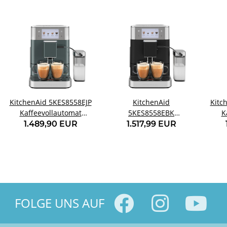
KitchenAid 5KES8558EJP
KitchenAid
Kitc
Kaffeevollautomat
5KES8558EBK
K
Juniper
Kaffeevollautomat
1.489,90 EUR
1.517,99 EUR
Gusseisen schwarz
FOLGE UNS AUF