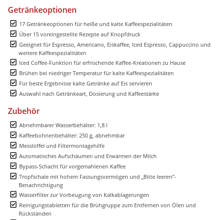
Getränkeoptionen
17 Getränkeoptionen für heiße und kalte Kaffeespezialitäten
Über 15 voreingestellte Rezepte auf Knopfdruck
Geeignet für Espresso, Americano, Eiskaffee, Iced Espresso, Cappuccino und
weitere Kaffeespezialitäten
Iced Coffee-Funktion für erfrischende Kaffee-Kreationen zu Hause
Brühen bei niedriger Temperatur für kalte Kaffeespezialitäten
Für beste Ergebnisse kalte Getränke auf Eis servieren
Auswahl nach Getränkeart, Dosierung und Kaffeestärke
Zubehör
Abnehmbarer Wasserbehälter: 1,8 l
Kaffeebohnenbehälter: 250 g, abnehmbar
Messlöffel und Filtermontagehilfe
Automatisches Aufschäumen und Erwärmen der Milch
Bypass-Schacht für vorgemahlenen Kaffee
Tropfschale mit hohem Fassungsvermögen und „Bitte leeren“-
Benachrichtigung
Wasserfilter zur Vorbeugung von Kalkablagerungen
Reinigungstabletten für die Brühgruppe zum Entfernen von Ölen und
Rückständen