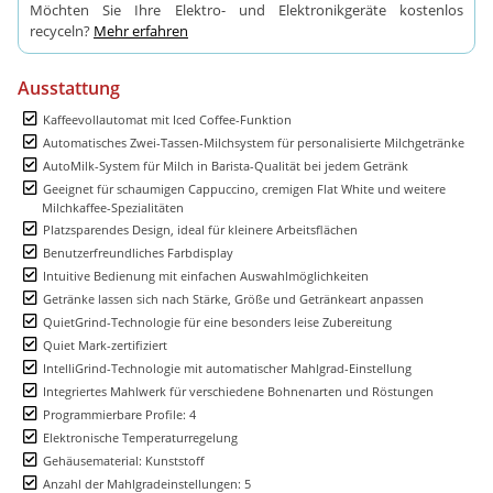
Möchten Sie Ihre Elektro- und Elektronikgeräte kostenlos
recyceln?
Mehr erfahren
Ausstattung
Kaffeevollautomat mit Iced Coffee-Funktion
Automatisches Zwei-Tassen-Milchsystem für personalisierte Milchgetränke
AutoMilk-System für Milch in Barista-Qualität bei jedem Getränk
Geeignet für schaumigen Cappuccino, cremigen Flat White und weitere
Milchkaffee-Spezialitäten
Platzsparendes Design, ideal für kleinere Arbeitsflächen
Benutzerfreundliches Farbdisplay
Intuitive Bedienung mit einfachen Auswahlmöglichkeiten
Getränke lassen sich nach Stärke, Größe und Getränkeart anpassen
QuietGrind-Technologie für eine besonders leise Zubereitung
Quiet Mark-zertifiziert
IntelliGrind-Technologie mit automatischer Mahlgrad-Einstellung
Integriertes Mahlwerk für verschiedene Bohnenarten und Röstungen
Programmierbare Profile: 4
Elektronische Temperaturregelung
Gehäusematerial: Kunststoff
Anzahl der Mahlgradeinstellungen: 5