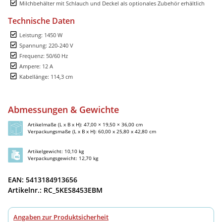
Milchbehälter mit Schlauch und Deckel als optionales Zubehör erhältlich
Technische Daten
Leistung: 1450 W
Spannung: 220-240 V
Frequenz: 50/60 Hz
Ampere: 12 A
Kabellänge: 114,3 cm
Abmessungen & Gewichte
Artikelmaße (L x B x H): 47,00 × 19,50 × 36,00 cm
Verpackungsmaße (L x B x H): 60,00 x 25,80 x 42,80 cm
Artikelgewicht: 10,10 kg
Verpackungsgewicht: 12,70 kg
EAN: 5413184913656
Artikelnr.: RC_5KES8453EBM
Angaben zur Produktsicherheit