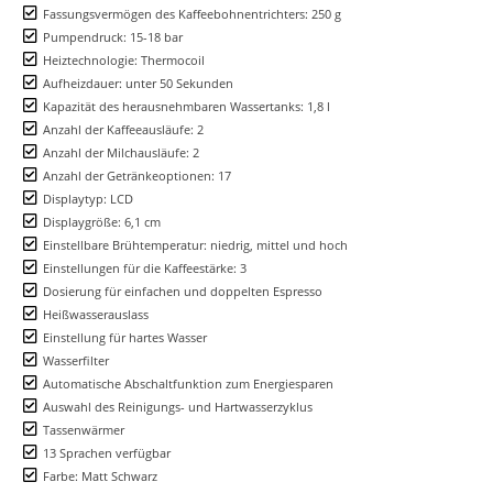
Fassungsvermögen des Kaffeebohnentrichters: 250 g
Pumpendruck: 15-18 bar
Heiztechnologie: Thermocoil
Aufheizdauer: unter 50 Sekunden
Kapazität des herausnehmbaren Wassertanks: 1,8 l
Anzahl der Kaffeeausläufe: 2
Anzahl der Milchausläufe: 2
Anzahl der Getränkeoptionen: 17
Displaytyp: LCD
Displaygröße: 6,1 cm
Einstellbare Brühtemperatur: niedrig, mittel und hoch
Einstellungen für die Kaffeestärke: 3
Dosierung für einfachen und doppelten Espresso
Heißwasserauslass
Einstellung für hartes Wasser
Wasserfilter
Automatische Abschaltfunktion zum Energiesparen
Auswahl des Reinigungs- und Hartwasserzyklus
Tassenwärmer
13 Sprachen verfügbar
Farbe: Matt Schwarz