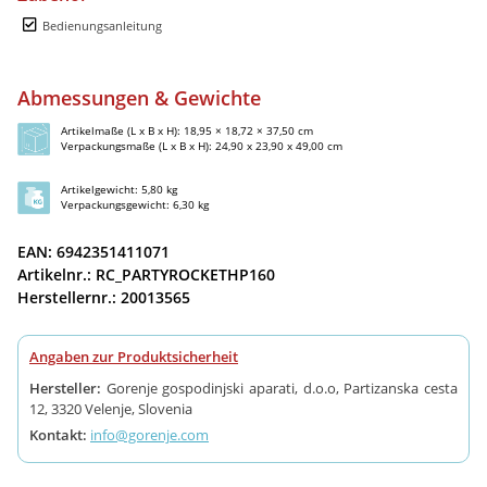
Bedienungsanleitung
Abmessungen & Gewichte
Artikelmaße (L x B x H): 18,95 × 18,72 × 37,50 cm
Verpackungsmaße (L x B x H): 24,90 x 23,90 x 49,00 cm
Artikelgewicht: 5,80 kg
Verpackungsgewicht: 6,30 kg
EAN: 6942351411071
Artikelnr.: RC_PARTYROCKETHP160
Herstellernr.: 20013565
Angaben zur Produktsicherheit
Hersteller:
Gorenje gospodinjski aparati, d.o.o, Partizanska cesta
12, 3320 Velenje, Slovenia
Kontakt:
info@gorenje.com