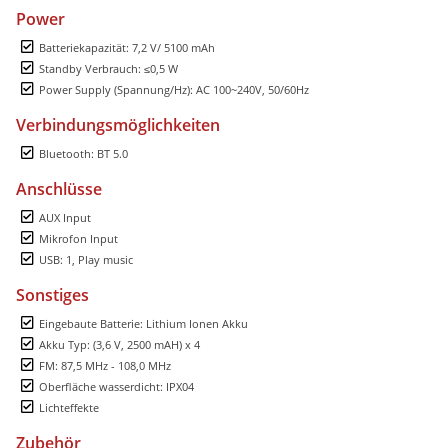
Power
Batteriekapazität: 7,2 V/ 5100 mAh
Standby Verbrauch: ≤0,5 W
Power Supply (Spannung/Hz): AC 100~240V, 50/60Hz
Verbindungsmöglichkeiten
Bluetooth: BT 5.0
Anschlüsse
AUX Input
Mikrofon Input
USB: 1, Play music
Sonstiges
Eingebaute Batterie: Lithium Ionen Akku
Akku Typ: (3,6 V, 2500 mAH) x 4
FM: 87,5 MHz - 108,0 MHz
Oberfläche wasserdicht: IPX04
Lichteffekte
Zubehör