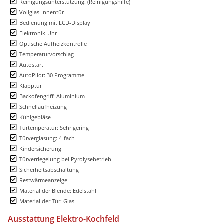
Reinigungsunterstützung: (Reinigungshilfe)
Vollglas-Innentür
Bedienung mit LCD-Display
Elektronik-Uhr
Optische Aufheizkontrolle
Temperaturvorschlag
Autostart
AutoPilot: 30 Programme
Klapptür
Backofengriff: Aluminium
Schnellaufheizung
Kühlgebläse
Türtemperatur: Sehr gering
Türverglasung: 4-fach
Kindersicherung
Türverriegelung bei Pyrolysebetrieb
Sicherheitsabschaltung
Restwärmeanzeige
Material der Blende: Edelstahl
Material der Tür: Glas
Ausstattung Elektro-Kochfeld