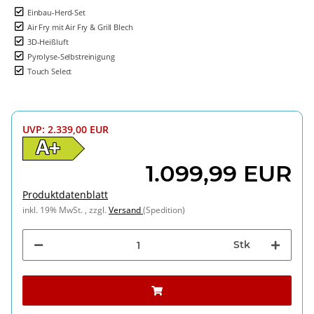
Einbau-Herd-Set
Air Fry mit Air Fry & Grill Blech
3D-Heißluft
Pyrolyse-Selbstreinigung
Touch Select
UVP
:
2.339,00 EUR
A+
1.099,99 EUR
Produktdatenblatt
inkl. 19% MwSt. , zzgl.
Versand
(Spedition)
Stk