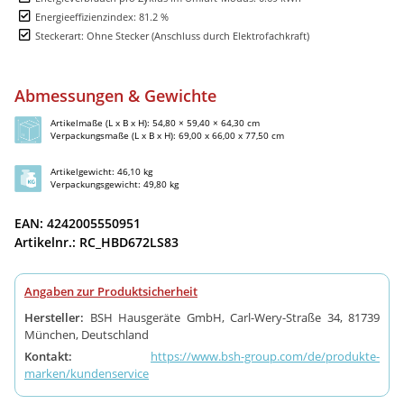
Energieeffizienzindex: 81.2 %
Steckerart: Ohne Stecker (Anschluss durch Elektrofachkraft)
Abmessungen & Gewichte
Artikelmaße (L x B x H): 54,80 × 59,40 × 64,30 cm
Verpackungsmaße (L x B x H): 69,00 x 66,00 x 77,50 cm
Artikelgewicht: 46,10 kg
Verpackungsgewicht: 49,80 kg
EAN: 4242005550951
Artikelnr.: RC_HBD672LS83
Angaben zur Produktsicherheit
Hersteller:
BSH Hausgeräte GmbH, Carl-Wery-Straße 34, 81739
München, Deutschland
Kontakt:
https://www.bsh-group.com/de/produkte-
marken/kundenservice