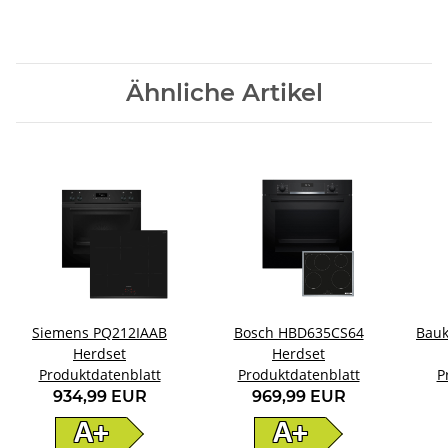
Ähnliche Artikel
Siemens PQ212IAAB
Bosch HBD635CS64
Bau
Herdset
Herdset
Produktdatenblatt
Produktdatenblatt
P
934,99 EUR
969,99 EUR
A+
A+