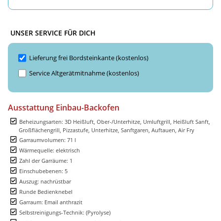
UNSER SERVICE FÜR DICH
Lieferung frei Bordsteinkante (kostenlos)
Service Altgerätmitnahme (kostenlos)
Ausstattung Einbau-Backofen
Beheizungsarten: 3D Heißluft, Ober-/Unterhitze, Umluftgrill, Heißluft Sanft,
Großflächengrill, Pizzastufe, Unterhitze, Sanftgaren, Auftauen, Air Fry
Garraumvolumen: 71 l
Wärmequelle: elektrisch
Zahl der Garräume: 1
Einschubebenen: 5
Auszug: nachrüstbar
Runde Bedienknebel
Garraum: Email anthrazit
Selbstreinigungs-Technik: (Pyrolyse)