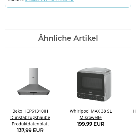
Ähnliche Artikel
Beko HCP61310IH
Whirlpool MAX 38 SL
H
Dunstabzugshaube
Mikrowelle
Produktdatenblatt
199,99 EUR
137,99 EUR