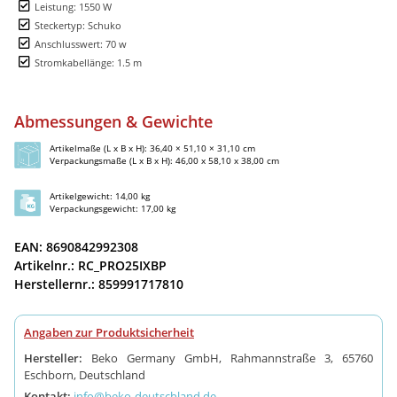
Leistung: 1550 W
Steckertyp: Schuko
Anschlusswert: 70 w
Stromkabellänge: 1.5 m
Abmessungen & Gewichte
Artikelmaße (L x B x H): 36,40 × 51,10 × 31,10 cm
Verpackungsmaße (L x B x H): 46,00 x 58,10 x 38,00 cm
Artikelgewicht: 14,00 kg
Verpackungsgewicht: 17,00 kg
EAN: 8690842992308
Artikelnr.: RC_PRO25IXBP
Herstellernr.: 859991717810
Angaben zur Produktsicherheit
Hersteller:
Beko Germany GmbH, Rahmannstraße 3, 65760
Eschborn, Deutschland
Kontakt:
info@beko-deutschland.de