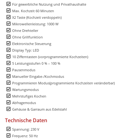
Für gewerbliche Nutzung und Privathaushalte
Max. Kochzeit 60 Minuten
X2 Taste (Kochzeit verdoppeln)
Mikrowellenleistung: 1000 W
Ohne Drehteller
Ohne Grillfunktion
Elektronische Steuerung
Display Typ: LED
10 Zifferntasten (vorprogrammierte Kochzeiten)
5 Leistungsstufen 0 % – 100 %
Pausenmodus
Manueller Eingabe-/Kochmodus
Programmieren Modus(programmierte Kochzeiten veränderbar)
Wartungsmodus
Mehrstufiges Kochen
Abfragemodus
Gehäuse & Garraum aus Edelstahl
Technische Daten
Spannung: 230 V
Frequenz: 50 Hz